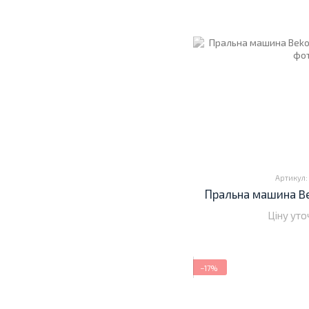
Артикул:
Пральна машина B
Ціну ут
−17%