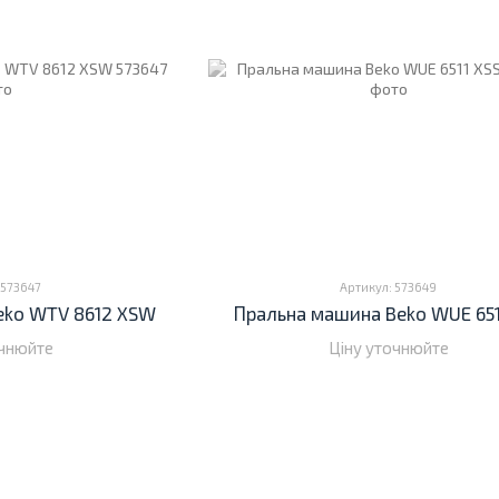
 573647
Артикул: 573649
eko WTV 8612 XSW
Пральна машина Beko WUE 651
очнюйте
Ціну уточнюйте