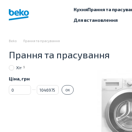
Перейти до основного контенту
Кухня
Прання та прасува
Для встановлення
Beko
Прання та прасування
Прання та прасування
9
Хіт
Ціна, грн
Від Ціна, грн
До Ціна, грн
ОК