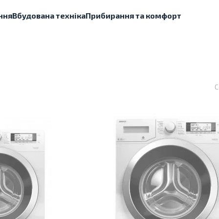
ння
Вбудована техніка
Прибирання та комфорт
С