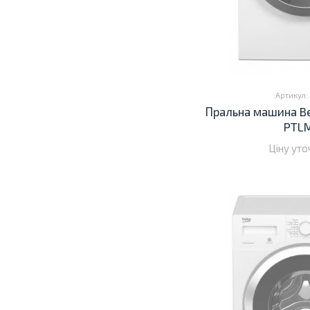
Артикул:
Пральна машина B
PTL
Ціну ут