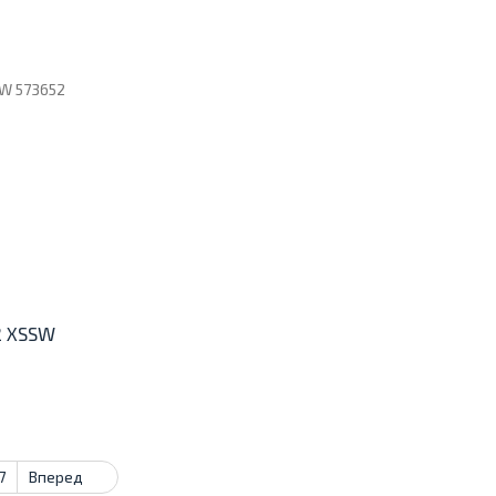
2 XSSW
7
Вперед