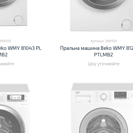
 368932
Артикул: 368933
eko WMY 81043 PL
Пральна машина Beko WMY 81
MB2
PTLMB2
очнюйте
Ціну уточнюйте