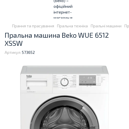
Прання та прасування
Пральна техніка
Пральні машини
Пр
Пральна машина Beko WUE 6512
XSSW
Артикул:
573652