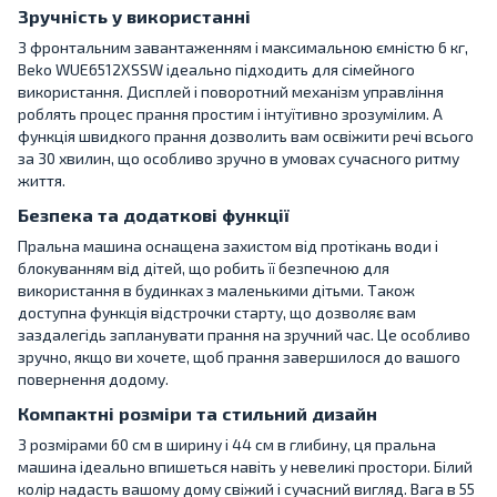
Зручність у використанні
З фронтальним завантаженням і максимальною ємністю 6 кг,
Beko WUE6512XSSW ідеально підходить для сімейного
використання. Дисплей і поворотний механізм управління
роблять процес прання простим і інтуїтивно зрозумілим. А
функція швидкого прання дозволить вам освіжити речі всього
за 30 хвилин, що особливо зручно в умовах сучасного ритму
життя.
Безпека та додаткові функції
Пральна машина оснащена захистом від протікань води і
блокуванням від дітей, що робить її безпечною для
використання в будинках з маленькими дітьми. Також
доступна функція відстрочки старту, що дозволяє вам
заздалегідь запланувати прання на зручний час. Це особливо
зручно, якщо ви хочете, щоб прання завершилося до вашого
повернення додому.
Компактні розміри та стильний дизайн
З розмірами 60 см в ширину і 44 см в глибину, ця пральна
машина ідеально впишеться навіть у невеликі простори. Білий
колір надасть вашому дому свіжий і сучасний вигляд. Вага в 55