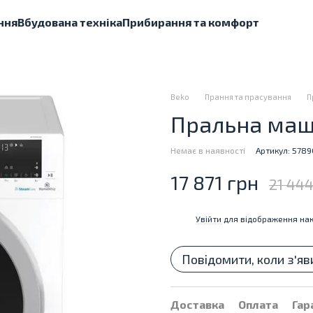
ння
Вбудована техніка
Прибирання та комфорт
Beko
Прання та прасування
П
Пральна маш
Немає в наявності
Артикул: 5789
17 871 грн
21 444
Увійти
для відображення нак
%
Повідомити, коли з'яв
Доставка
Оплата
Гар