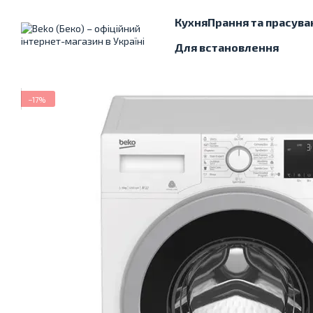
Перейти до основного контенту
Кухня
Прання та прасува
Для встановлення
−17%