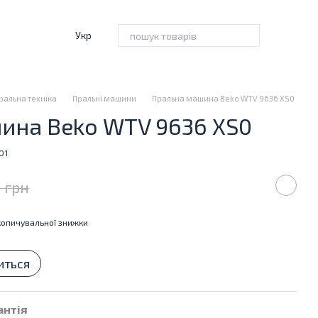
Укр
ральна техніка
Пральні машини
Пральна машина Beko WTV 9636 XS0
ина Beko WTV 9636 XS0
01
 грн
опичувальної знижки
иться
антія