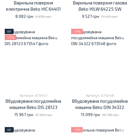
Варильна поверхня
Варильна поверхня газова
електрична Beko HIC 64401
Beko HILW 64225 SW
8 082 грн
9 527 грн
9 698 грн
11 431 грн
ХІТ
−17%
−17%
Артикул: 673547
Артикул: 673548
Вбудовувана посудомийна
Вбудовувана посудомийна
машина Beko DIS 28123
машина Beko DIN 34322
15 967 грн
15 099 грн
19 160 грн
18 118 грн
ХІТ
−17%