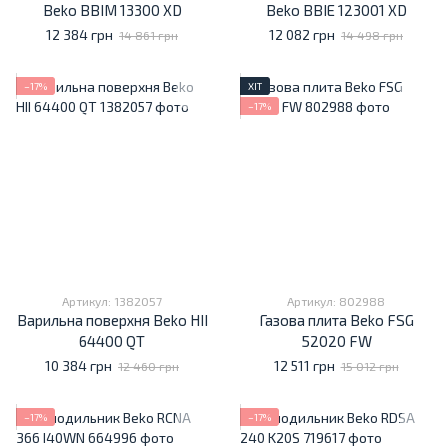
Beko BBIM 13300 XD
Beko BBIE 123001 XD
12 384 грн
12 082 грн
14 861 грн
14 498 грн
−17%
ХІТ
−17%
Артикул: 1382057
Артикул: 802988
Варильна поверхня Beko HII
Газова плита Beko FSG
64400 QT
52020 FW
10 384 грн
12 511 грн
12 460 грн
15 012 грн
−17%
−17%