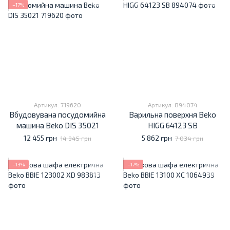
−17%
Артикул: 719620
Артикул: 894074
Вбудовувана посудомийна
Варильна поверхня Beko
машина Beko DIS 35021
HIGG 64123 SB
12 455 грн
5 862 грн
14 945 грн
7 034 грн
−13%
−17%