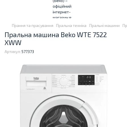
Прання та прасування
Пральна техніка
Пральні машини
Пр
Пральна машина Beko WTE 7522
XWW
Артикул:
577373