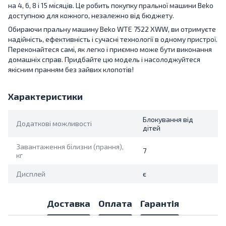
на 4, 6, 8 і 15 місяців. Це робить покупку пральної машини Beko
доступною для кожного, незалежно від бюджету.
Обираючи пральну машину Beko WTE 7522 XWW, ви отримуєте
надійність, ефективність і сучасні технології в одному пристрої.
Переконайтеся самі, як легко і приємно може бути виконання
домашніх справ. Придбайте цю модель і насолоджуйтеся
якісним пранням без зайвих клопотів!
Характеристики
Блокування від
Додаткові можливості
дітей
Завантаження білизни (прання),
7
кг
Дисплей
є
Доставка
Оплата
Гарантія