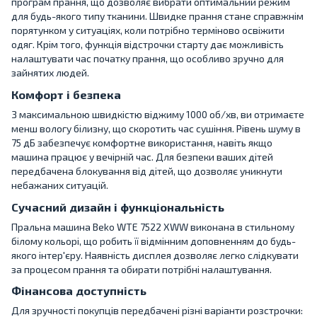
програм прання, що дозволяє вибрати оптимальний режим
для будь-якого типу тканини. Швидке прання стане справжнім
порятунком у ситуаціях, коли потрібно терміново освіжити
одяг. Крім того, функція відстрочки старту дає можливість
налаштувати час початку прання, що особливо зручно для
зайнятих людей.
Комфорт і безпека
З максимальною швидкістю віджиму 1000 об/хв, ви отримаєте
менш вологу білизну, що скоротить час сушіння. Рівень шуму в
75 дБ забезпечує комфортне використання, навіть якщо
машина працює у вечірній час. Для безпеки ваших дітей
передбачена блокування від дітей, що дозволяє уникнути
небажаних ситуацій.
Сучасний дизайн і функціональність
Пральна машина Beko WTE 7522 XWW виконана в стильному
білому кольорі, що робить її відмінним доповненням до будь-
якого інтер'єру. Наявність дисплея дозволяє легко слідкувати
за процесом прання та обирати потрібні налаштування.
Фінансова доступність
Для зручності покупців передбачені різні варіанти розстрочки: