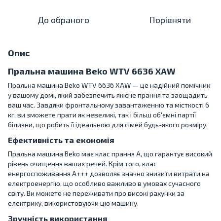
До обраного
Порівняти
Опис
Пральна машина Beko WTV 6636 XAW
Пральна машина Beko WTV 6636 XAW — це надійний помічник
у вашому домі, який забезпечить якісне прання та заощадить
ваш час. Завдяки фронтальному завантаженню та місткості 6
кг, ви зможете прати як невеликі, так і більш об'ємні партії
білизни, що робить її ідеальною для сімей будь-якого розміру.
Ефективність та економія
Пральна машина Beko має клас прання A, що гарантує високий
рівень очищення ваших речей. Крім того, клас
енергоспоживання A+++ дозволяє значно знизити витрати на
електроенергію, що особливо важливо в умовах сучасного
світу. Ви можете не переживати про високі рахунки за
електрику, використовуючи цю машину.
Зручність використання