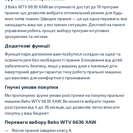
З Beko WTV 6636 XAW ви отримаєте доступ до 18 програм
прання, що дозволяє вибрати оптимальний режим для будь-
яких типів тканин. Швидке прання — це ще одна перевага, яка
заощадить ваш час у екстрених ситуаціях. Дисплей на панелі
управління робить процес вибору програм інтуїтивно
зрозумілим та легким.
Додаткові функції
Функція пари допоможе вам позбутися складок на одязі та
освіжити речі без необхідності прання. Блокування від дітей
забезпечить безпеку, якщо у вашому домі є маленькі діти.
Інверторний двигун гарантує тиху роботу пральної машини,
що важливо для комфортного проживання.
Гнучкі умови покупки
Ми пропонуємо зручні умови розстрочки на покупку пральної
машини Beko WTV 6636 XAW. Ви можете вибрати термін
розстрочки від 4 до 36 місяців, що дозволяє легко вписати
покупку у ваш бюджет.
Переваги вибору Beko WTV 6636 XAW
Якісне прання завдяки класу A.