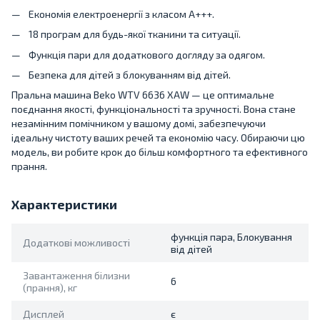
Економія електроенергії з класом A+++.
18 програм для будь-якої тканини та ситуації.
Функція пари для додаткового догляду за одягом.
Безпека для дітей з блокуванням від дітей.
Пральна машина Beko WTV 6636 XAW — це оптимальне
поєднання якості, функціональності та зручності. Вона стане
незамінним помічником у вашому домі, забезпечуючи
ідеальну чистоту ваших речей та економію часу. Обираючи цю
модель, ви робите крок до більш комфортного та ефективного
прання.
Характеристики
функція пара, Блокування
Додаткові можливості
від дітей
Завантаження білизни
6
(прання), кг
Дисплей
є