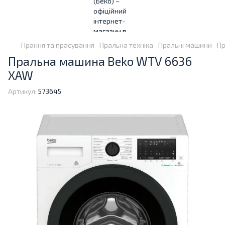
Прання та прасування
Пральна техніка
Пральні машини
Пр
Пральна машина Beko WTV 6636
XAW
Артикул:
573645