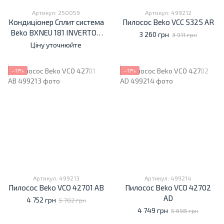
Артикул: 250059
Артикул: 499212
Кондиціонер Cплит система
Пилосос Beko VCC 5325 AR
Beko BXNEU 181 INVERTOR
3 260 грн
3 911 грн
+ монтажний комплект
Ціну уточнюйте
−17%
−17%
Артикул: 499213
Артикул: 499214
Пилосос Beko VCO 42701 AB
Пилосос Beko VCO 42702
AD
4 752 грн
5 702 грн
4 749 грн
5 698 грн