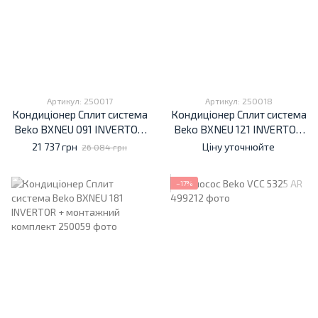
Артикул: 250017
Артикул: 250018
Кондиціонер Cплит система
Кондиціонер Cплит система
Beko BXNEU 091 INVERTOR
Beko BXNEU 121 INVERTOR
+ монтажний комплект
+ монтажний комплект
21 737 грн
Ціну уточнюйте
26 084 грн
−17%