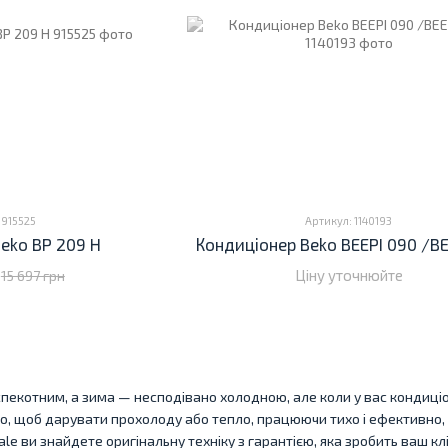
 915525
Артикул: 1140193
eko BP 209 H
Кондиціонер Beko BEEPI 090 /BE
Ціну уточнюйте
15 697 грн
 спекотним, а зима — несподівано холодною, але коли у вас кондиц
го, щоб дарувати прохолоду або тепло, працюючи тихо і ефективно, а
le ви знайдете оригінальну техніку з гарантією, яка зробить ваш кл