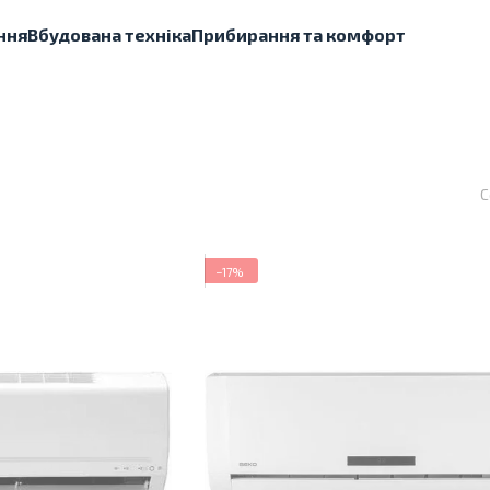
ння
Вбудована техніка
Прибирання та комфорт
С
−17%