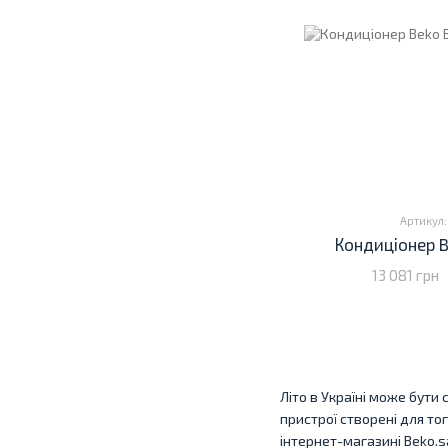
Артикул:
Кондиціонер B
13 081 грн
Літо в Україні може бути
пристрої створені для то
інтернет-магазині Beko.sa