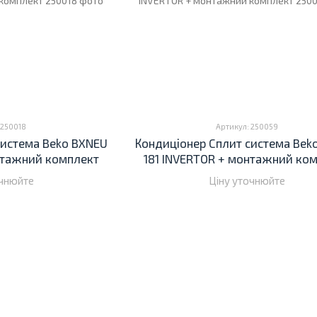
 250018
Артикул: 250059
система Beko BXNEU
Кондиціонер Cплит система Bek
нтажний комплект
181 INVERTOR + монтажний ко
очнюйте
Ціну уточнюйте