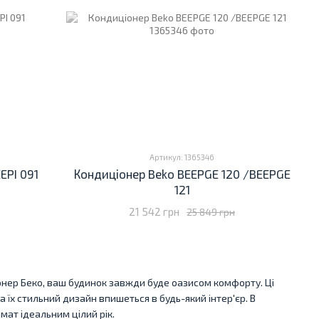
Артикул: 1365346
EPI 091
Кондиціонер Beko BEEPGE 120 /BEEPGE
121
21 542 грн
25 849 грн
іонер Беко, ваш будинок завжди буде оазисом комфорту. Ці
 їх стильний дизайн впишеться в будь-який інтер'єр. В
імат ідеальним цілий рік.