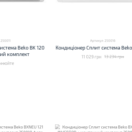
 250011
Артикул: 250016
истема Beko BK 120
Кондиціонер Cплит система Beko
ий комплект
11 029 грн
13 234 грн
очнюйте