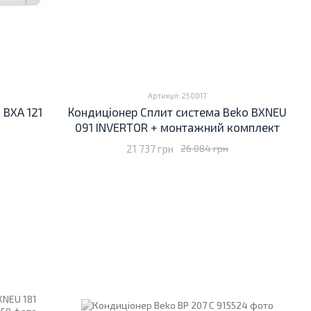
Артикул: 250017
 BXA 121
Кондиціонер Cплит система Beko BXNEU
091 INVERTOR + монтажний комплект
21 737 грн
26 084 грн