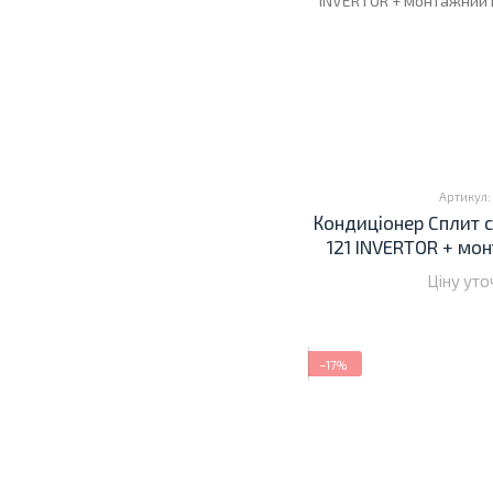
Артикул:
Кондиціонер Cплит 
121 INVERTOR + мо
Ціну ут
−17%