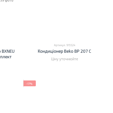
Артикул: 915524
o BXNEU
Кондиціонер Beko BP 207 C
мплект
Ціну уточнюйте
−17%