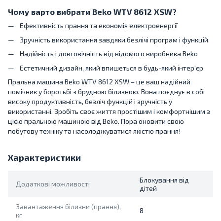
Чому варто вибрати Beko WTV 8612 XSW?
Ефективність прання та економія електроенергії
Зручність використання завдяки безлічі програм і функцій
Надійність і довговічність від відомого виробника Beko
Естетичний дизайн, який впишеться в будь-який інтер'єр
Пральна машина Beko WTV 8612 XSW – це ваш надійний
помічник у боротьбі з брудною білизною. Вона поєднує в собі
високу продуктивність, безліч функцій і зручність у
використанні. Зробіть своє життя простішим і комфортнішим з
цією пральною машиною від Beko. Пора оновити свою
побутову техніку та насолоджуватися якістю прання!
Характеристики
Блокування від
Додаткові можливості
дітей
Завантаження білизни (прання),
8
кг