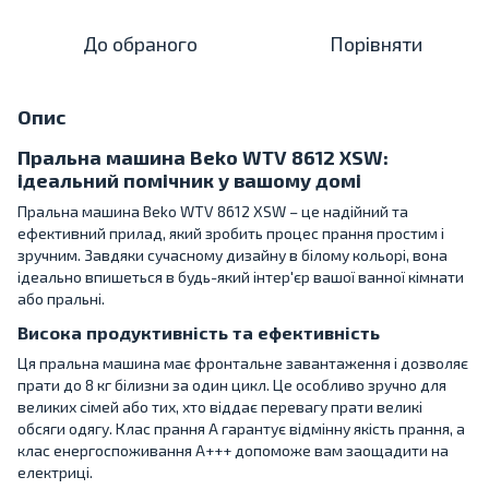
До обраного
Порівняти
Опис
Пральна машина Beko WTV 8612 XSW:
ідеальний помічник у вашому домі
Пральна машина Beko WTV 8612 XSW – це надійний та
ефективний прилад, який зробить процес прання простим і
зручним. Завдяки сучасному дизайну в білому кольорі, вона
ідеально впишеться в будь-який інтер'єр вашої ванної кімнати
або пральні.
Висока продуктивність та ефективність
Ця пральна машина має фронтальне завантаження і дозволяє
прати до 8 кг білизни за один цикл. Це особливо зручно для
великих сімей або тих, хто віддає перевагу прати великі
обсяги одягу. Клас прання A гарантує відмінну якість прання, а
клас енергоспоживання A+++ допоможе вам заощадити на
електриці.