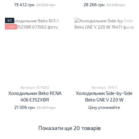
306 E3S
19 412 грн
28 266 грн
23 293 грн
33 918 грн
ХІТ
−17%
Артикул: 673562
Артикул: 76411
Холодильник Beko RCNA
Холодильник Side-by-Side
406 E35ZXBR
Beko GNE V 220 W
21 006 грн
Ціну уточнюйте
25 207 грн
Показати ще 20 товарів