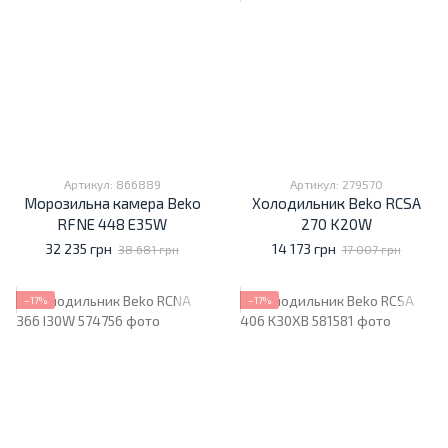
Артикул: 866889
Артикул: 279570
Морозильна камера Beko
Холодильник Beko RCSA
RFNE 448 E35W
270 K20W
32 235 грн
14 173 грн
38 681 грн
17 007 грн
−17%
−17%