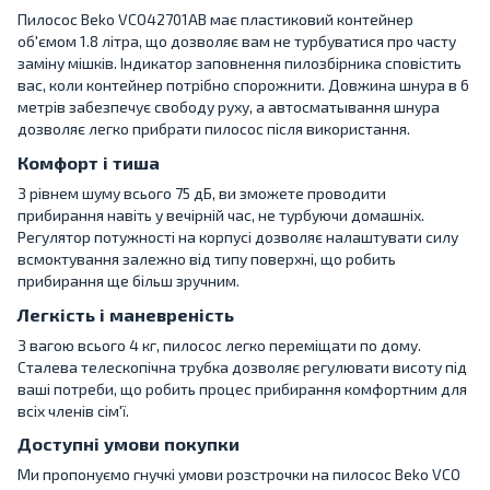
Пилосос Beko VCO42701AB має пластиковий контейнер
об'ємом 1.8 літра, що дозволяє вам не турбуватися про часту
заміну мішків. Індикатор заповнення пилозбірника сповістить
вас, коли контейнер потрібно спорожнити. Довжина шнура в 6
метрів забезпечує свободу руху, а автосматывання шнура
дозволяє легко прибрати пилосос після використання.
Комфорт і тиша
З рівнем шуму всього 75 дБ, ви зможете проводити
прибирання навіть у вечірній час, не турбуючи домашніх.
Регулятор потужності на корпусі дозволяє налаштувати силу
всмоктування залежно від типу поверхні, що робить
прибирання ще більш зручним.
Легкість і маневреність
З вагою всього 4 кг, пилосос легко переміщати по дому.
Сталева телескопічна трубка дозволяє регулювати висоту під
ваші потреби, що робить процес прибирання комфортним для
всіх членів сім'ї.
Доступні умови покупки
Ми пропонуємо гнучкі умови розстрочки на пилосос Beko VCO