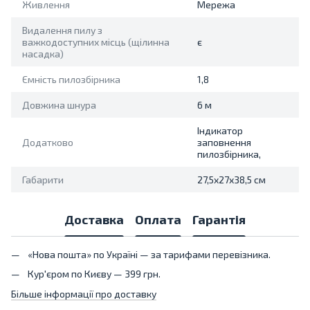
Живлення
Мережа
Видалення пилу з
важкодоступних місць (щілинна
є
насадка)
Ємність пилозбірника
1,8
Довжина шнура
6 м
Індикатор
Додатково
заповнення
пилозбірника,
Габарити
27,5х27х38,5 см
Доставка
Оплата
Гарантія
«Нова пошта» по Україні — за тарифами перевізника.
Кур'єром по Києву — 399 грн.
Більше інформації про доставку