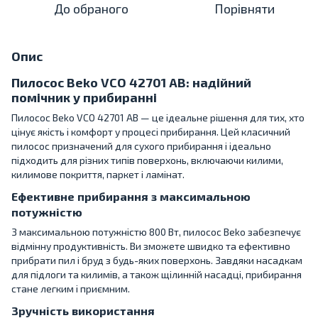
До обраного
Порівняти
Опис
Пилосос Beko VCO 42701 AB: надійний
помічник у прибиранні
Пилосос Beko VCO 42701 AB — це ідеальне рішення для тих, хто
цінує якість і комфорт у процесі прибирання. Цей класичний
пилосос призначений для сухого прибирання і ідеально
підходить для різних типів поверхонь, включаючи килими,
килимове покриття, паркет і ламінат.
Ефективне прибирання з максимальною
потужністю
З максимальною потужністю 800 Вт, пилосос Beko забезпечує
відмінну продуктивність. Ви зможете швидко та ефективно
прибрати пил і бруд з будь-яких поверхонь. Завдяки насадкам
для підлоги та килимів, а також щілинній насадці, прибирання
стане легким і приємним.
Зручність використання