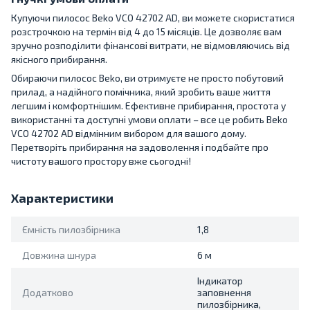
Купуючи пилосос Beko VCO 42702 AD, ви можете скористатися
розстрочкою на термін від 4 до 15 місяців. Це дозволяє вам
зручно розподілити фінансові витрати, не відмовляючись від
якісного прибирання.
Обираючи пилосос Beko, ви отримуєте не просто побутовий
прилад, а надійного помічника, який зробить ваше життя
легшим і комфортнішим. Ефективне прибирання, простота у
використанні та доступні умови оплати – все це робить Beko
VCO 42702 AD відмінним вибором для вашого дому.
Перетворіть прибирання на задоволення і подбайте про
чистоту вашого простору вже сьогодні!
Характеристики
Ємність пилозбірника
1,8
Довжина шнура
6 м
Індикатор
Додатково
заповнення
пилозбірника,