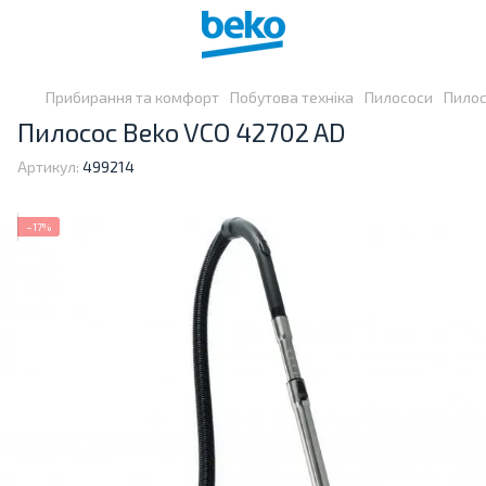
Прибирання та комфорт
Побутова техніка
Пилососи
Пилос
Пилосос Beko VCO 42702 AD
Артикул:
499214
−17%