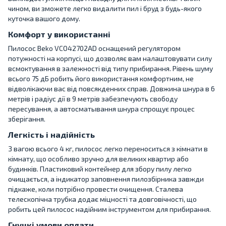
чином, ви зможете легко видалити пил і бруд з будь-якого
куточка вашого дому.
Комфорт у використанні
Пилосос Beko VCO42702AD оснащений регулятором
потужності на корпусі, що дозволяє вам налаштовувати силу
всмоктування в залежності від типу прибирання. Рівень шуму
всього 75 дБ робить його використання комфортним, не
відволікаючи вас від повсякденних справ. Довжина шнура в 6
метрів і радіус дії в 9 метрів забезпечують свободу
пересування, а автосматывання шнура спрощує процес
зберігання.
Легкість і надійність
З вагою всього 4 кг, пилосос легко переноситься з кімнати в
кімнату, що особливо зручно для великих квартир або
будинків. Пластиковий контейнер для збору пилу легко
очищається, а індикатор заповнення пилозбірника завжди
підкаже, коли потрібно провести очищення. Сталева
телескопічна трубка додає міцності та довговічності, що
робить цей пилосос надійним інструментом для прибирання.
Гнучкі умови оплати