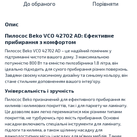
До обраного
Порівняти
Опис
Пилосос Beko VCO 42702 AD: Ефективне
прибирання з комфортом
Пилосос Beko VCO 42702 AD – це надійний помічник у
підтриманні чистоти вашого дому. З максимальною
потужністю 800 Вт та ємністю пилозбірника 1.8 літра, він
ідеально підходить для сухого прибирання різних поверхонь.
Завдяки своєму класичному дизайну та синьому кольору, він
стане стильним доповненням вашого інтер'єру.
Універсальність і зручність
Пилосос Beko призначений для ефективного прибирання як
килимів і килимових покриттів, так і для паркету чи ламінату.
Це дозволяє вам легко перемикатися між різними типами
покриттів, не турбуючись про якість прибирання. Основні
насадки включають спеціальні інструменти для ламінату,
підлоги та килима, а також щілинну насадку для
важкодоступних місць і насадку для м'яких меблів. Таким