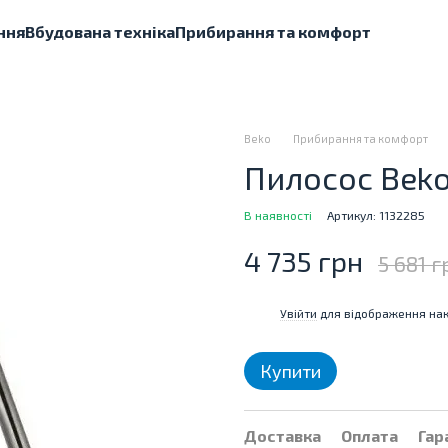
ння
Вбудована техніка
Прибирання та комфорт
Beko
Прибирання та комфорт
Пилосос Bek
В наявності
Артикул: 1132285
4 735 грн
5 681 г
Увійти
для відображення нак
%
Купити
Доставка
Оплата
Гар