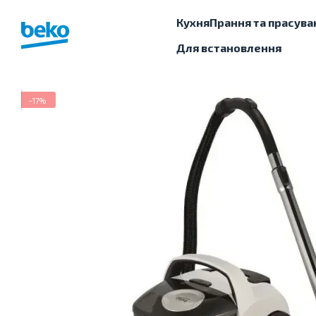
Перейти до основного контенту
Кухня
Прання та прасува
Для встановлення
−17%