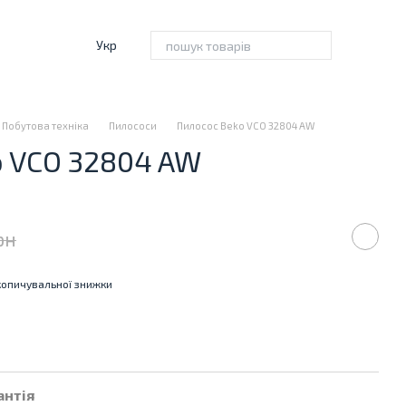
Укр
Побутова техніка
Пилососи
Пилосос Beko VCO 32804 AW
o VCO 32804 AW
рн
опичувальної знижки
антія