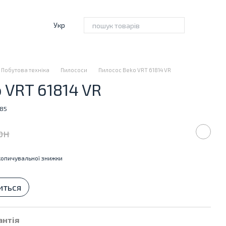
Укр
Побутова техніка
Пилососи
Пилосос Beko VRT 61814 VR
 VRT 61814 VR
685
рн
опичувальної знижки
иться
антія