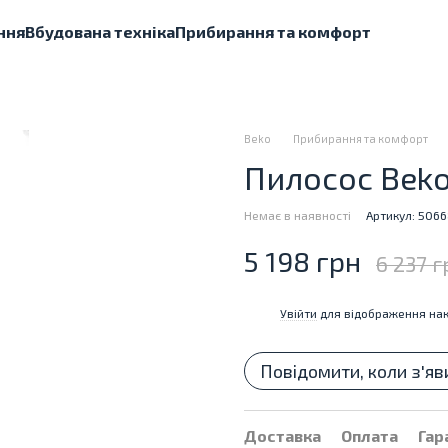
ння
Вбудована техніка
Прибирання та комфорт
Beko
Прибирання та комфорт
Пилосос Beko
Немає в наявності
Артикул: 506
5 198 грн
6 237 г
Увійти
для відображення нак
%
Повідомити, коли з'яв
Доставка
Оплата
Гар