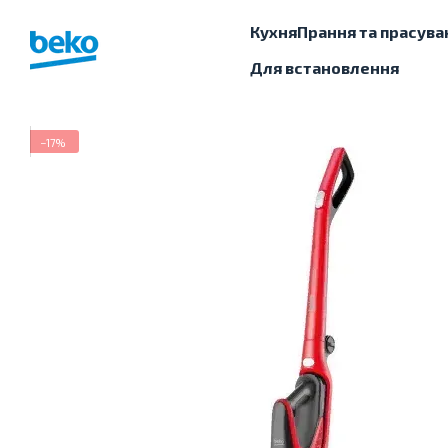
Перейти до основного контенту
Кухня
Прання та прасува
Для встановлення
−17%