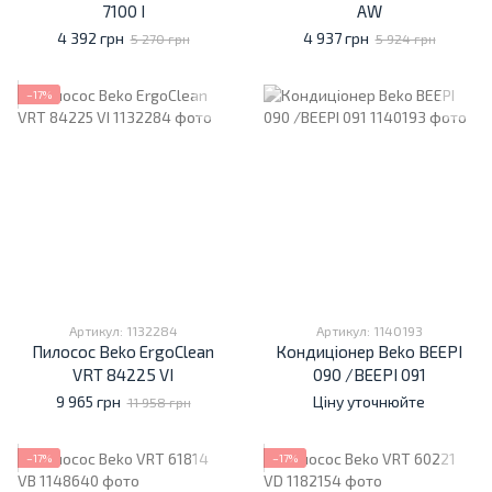
7100 I
AW
4 392 грн
4 937 грн
5 270 грн
5 924 грн
−17%
Артикул: 1132284
Артикул: 1140193
Пилосос Beko ErgoClean
Кондиціонер Beko BEEPI
VRT 84225 VI
090 /BEEPI 091
9 965 грн
Ціну уточнюйте
11 958 грн
−17%
−17%