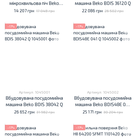
мікрохвильова піч Beko
машина Beko BDIS 36120 Q
BMGB 20212 B
14 207 грн
22 086 грн
17 048 грн
26 502 грн
−17%
−17%
Артикул: 1045001
Артикул: 1045002
Вбудовувана посудомийна
Вбудовувана посудомийна
машина Beko BDIS 38042 Q
машина Beko BDIS48E 041
Q
26 652 грн
25 171 грн
31 982 грн
30 204 грн
−17%
−17%