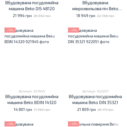
Вбудовувана посудомийна
Вбудовувана
машина Beko DIS 48120
мікрохвильова піч Beko
BMGB 25333 BG
21 994 грн
18 949 грн
26 392 грн
22 738 грн
−17%
−17%
Артикул: 921945
Артикул: 922051
Вбудовувана посудомийна
Вбудовувана посудомийна
машина Beko BDIN 14320
машина Beko DIN 35321
14 801 грн
21 809 грн
17 760 грн
26 171 грн
−17%
−17%