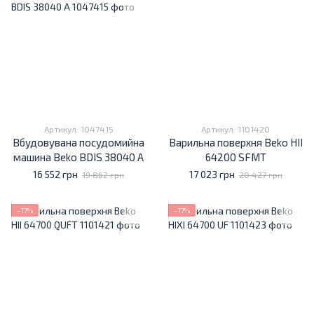
Артикул: 1047415
Артикул: 1101420
Вбудовувана посудомийна
Варильна поверхня Beko HII
машина Beko BDIS 38040 A
64200 SFMT
16 552 грн
17 023 грн
19 862 грн
20 427 грн
−17%
−17%