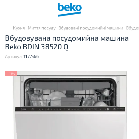
Кухня
Миття посуду
Вбудовані посудомийні машини
Вбудо
Вбудовувана посудомийна машина
Beko BDIN 38520 Q
Артикул:
1177566
−17%