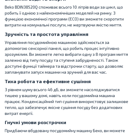
Beko BDIN38520Q споживає всього 10 літрів води за цикл, що
робить її однією з найекономічніших моделей на ринку. З
функцією економічної програми (ECO) ви зможете скоротити
витрати на комунальні послуги, не жертвуючи якістю миття.
Зручність та простота управління
Управління посудомийною машиною здійснюється за
допомогою сенсорної панелі, що робить процес інтуїтивно
зрозумілим. Ви зможете легко вибрати одну з 8 програм миття
залежно від типу посуду та ступеня забрудненості. Також
доступні функції таймера та відстрочки старту, що дозволяє
запланувати запуск машини на зручний для вас час.
Тиха робота та ефективне сушіння
З рівнем шуму всього 46 дБ, ви зможете насолоджуватися
тишею у вашому домі, навіть коли посудомийна машина
працює. Конденсаційний тип сушіння використовує залишкове
тепло, що забезпечує якісне сушіння посуду без додаткових
витрат енергії.
Гнучкі умови розстрочки
Придбаючи вбудовану посудомийну машину Беко, ви можете