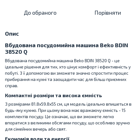
До обраного
Порівняти
Опис
Вбудована посудомийна машина Beko BDIN
38520 Q
Вбудована посудомийна машина Beko BDIN 38520 Q - це
ідеальне рішення для тих, хто цінує комфорт і ефективність у
побуті. З її допомогою ви зможете значно спростити процес
прибирання на кухні та заощадити час для більш приємних
справ.
Компактні розміри та висока ємність
З розмірами 81.8x59.8x55 см, ця модель ідеально впишеться в
будь-яку кухню. При цьому вона має вражаючу ємність - 15
комплектів посуду. Це означає, що ви зможете легко
впоратися з великими обсягами посуду, що особливо зручно
для сімейних вечерь або свят.
Економія води та енергії