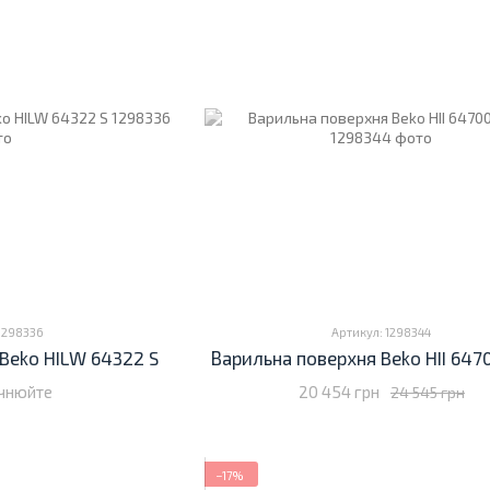
 1298336
Артикул: 1298344
Beko HILW 64322 S
Варильна поверхня Beko HII 647
очнюйте
20 454 грн
24 545 грн
−17%