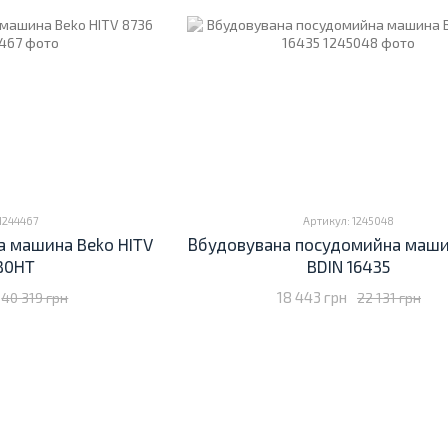
1244467
Артикул: 1245048
а машина Beko HITV
Вбудовувана посудомийна маши
B0HT
BDIN 16435
18 443 грн
40 319 грн
22 131 грн