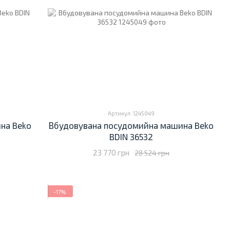
Артикул: 1245049
на Beko
Вбудовувана посудомийна машина Beko
BDIN 36532
23 770 грн
28 524 грн
−17%