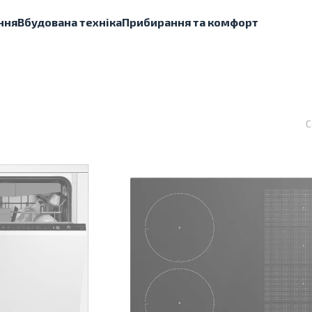
ння
Вбудована техніка
Прибирання та комфорт
С