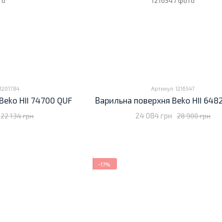
1201784
Артикул: 1216547
Beko HII 74700 QUF
Варильна поверхня Beko HII 648
24 084 грн
22 134 грн
28 900 грн
−17%