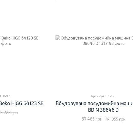
1316973
Артикул: 1317193
Beko HIGG 64123 SB
Вбудовувана посудомийна маши
BDIN 38646 D
8 228 грн
37 463 грн
44 955 грн