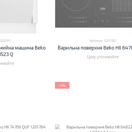
1201151
Артикул: 1201782
мийна машина Beko
Варильна поверхня Beko HII 647
8523 Q
Ціну уточнюйте
очнюйте
−17%