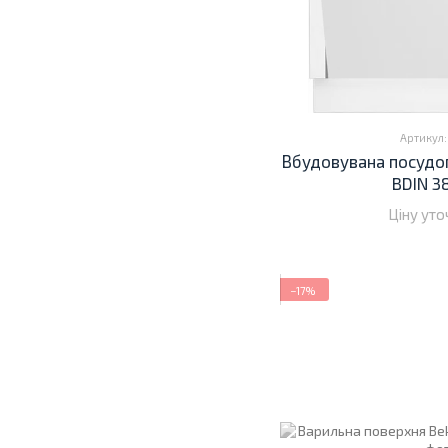
Артикул: 
Вбудовувана посудо
BDIN 3
Ціну ут
−17%