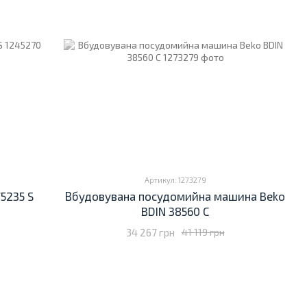
Артикул: 1273279
5235 S
Вбудовувана посудомийна машина Beko
BDIN 38560 C
34 267 грн
41 119 грн