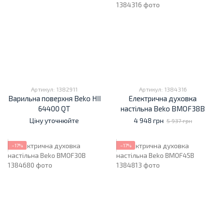
Артикул: 1382911
Артикул: 1384316
Варильна поверхня Beko HII
Електрична духовка
64400 QT
настільна Beko BMOF38B
Ціну уточнюйте
4 948 грн
5 937 грн
−17%
−17%