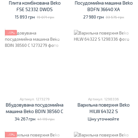
Плита комбінована Beko
Посудомийна машина Beko
FSE 52332 DWDS
BDFN 36640 XA
15 893 грн
27 980 грн
19 071 грн
33 575 грн
−17%
Артикул: 1273279
Артикул: 1298336
Вбудовувана посудомийна
Варильна поверхня Beko
машина Beko BDIN 38560 C
HILW 64322 S
34 267 грн
Ціну уточнюйте
41 119 грн
−17%