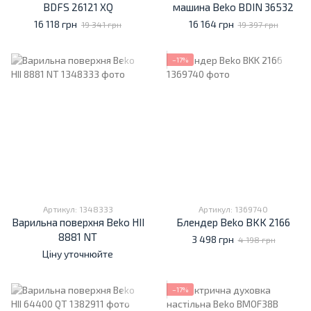
BDFS 26121 XQ
машина Beko BDIN 36532
16 118 грн
16 164 грн
19 341 грн
19 397 грн
−17%
Артикул: 1348333
Артикул: 1369740
Варильна поверхня Beko HII
Блендер Beko BKK 2166
8881 NT
3 498 грн
4 198 грн
Ціну уточнюйте
−17%