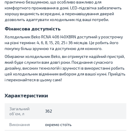
практично безшумною, що особливо важливо для
комфортного проживання в домі. LED-підсвітка забезпечить
хорошу видимість всередині, а перенавішування дверей
дозволить адаптувати холодильник під ваші потреби.
Фінансова доступність
Холодильник Beko RCNA 406 I40XBRN доступний у розстрочку
на різні терміни: 4, 6, 8, 15, 20, 25 і 36 місяців. Це робить його
покупку більш зручною та доступною для кожного.
Обираючи холодильник Beko, ви отримуєте надійний пристрій,
який буде служити вам довгі роки. Поєднання сучасного
дизайну, високих технологій і зручності в використанні робить
цей холодильник відмінним вибором для вашої кухні. Прийдіть
і переконайтеся в цьому самі!
Характеристики
Загальний
362
об`єм, л
Виконання
окремо стоїть