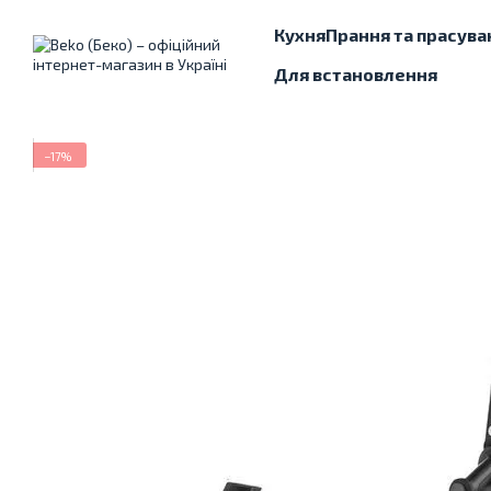
Перейти до основного контенту
Кухня
Прання та прасува
Для встановлення
−17%