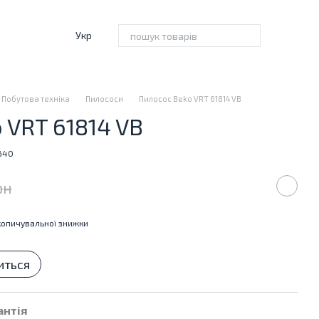
Укр
Побутова техніка
Пилососи
Пилосос Beko VRT 61814 VB
 VRT 61814 VB
8640
рн
опичувальної знижки
иться
антія