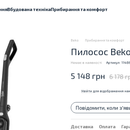
ння
Вбудована техніка
Прибирання та комфорт
Beko
Прибирання та комфорт
Пилосос Beko
Немає в наявності
Артикул: 114
5 148 грн
6 178 г
Увійти
для відображення нак
%
Повідомити, коли з'яв
Доставка
Оплата
Гар