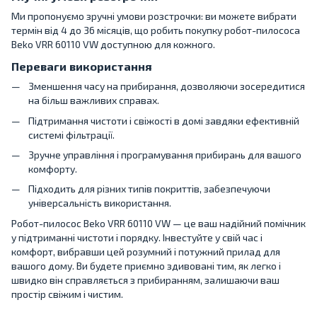
Ми пропонуємо зручні умови розстрочки: ви можете вибрати
термін від 4 до 36 місяців, що робить покупку робот-пилососа
Beko VRR 60110 VW доступною для кожного.
Переваги використання
Зменшення часу на прибирання, дозволяючи зосередитися
на більш важливих справах.
Підтримання чистоти і свіжості в домі завдяки ефективній
системі фільтрації.
Зручне управління і програмування прибирань для вашого
комфорту.
Підходить для різних типів покриттів, забезпечуючи
універсальність використання.
Робот-пилосос Beko VRR 60110 VW — це ваш надійний помічник
у підтриманні чистоти і порядку. Інвестуйте у свій час і
комфорт, вибравши цей розумний і потужний прилад для
вашого дому. Ви будете приємно здивовані тим, як легко і
швидко він справляється з прибиранням, залишаючи ваш
простір свіжим і чистим.