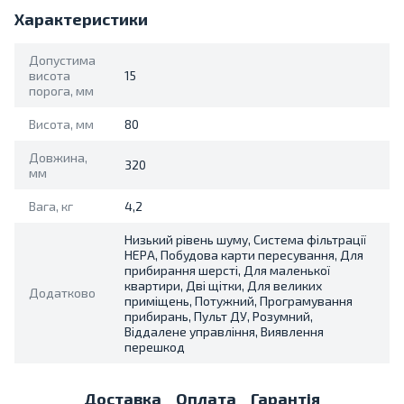
Характеристики
Допустима
висота
15
порога, мм
Висота, мм
80
Довжина,
320
мм
Вага, кг
4,2
Низький рівень шуму, Система фільтрації
HEPA, Побудова карти пересування, Для
прибирання шерсті, Для маленької
квартири, Дві щітки, Для великих
Додатково
приміщень, Потужний, Програмування
прибирань, Пульт ДУ, Розумний,
Віддалене управління, Виявлення
перешкод
Доставка
Оплата
Гарантія