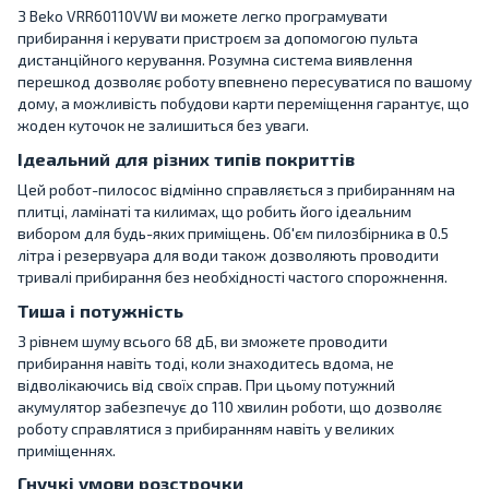
З Beko VRR60110VW ви можете легко програмувати
прибирання і керувати пристроєм за допомогою пульта
дистанційного керування. Розумна система виявлення
перешкод дозволяє роботу впевнено пересуватися по вашому
дому, а можливість побудови карти переміщення гарантує, що
жоден куточок не залишиться без уваги.
Ідеальний для різних типів покриттів
Цей робот-пилосос відмінно справляється з прибиранням на
плитці, ламінаті та килимах, що робить його ідеальним
вибором для будь-яких приміщень. Об'єм пилозбірника в 0.5
літра і резервуара для води також дозволяють проводити
тривалі прибирання без необхідності частого спорожнення.
Тиша і потужність
З рівнем шуму всього 68 дБ, ви зможете проводити
прибирання навіть тоді, коли знаходитесь вдома, не
відволікаючись від своїх справ. При цьому потужний
акумулятор забезпечує до 110 хвилин роботи, що дозволяє
роботу справлятися з прибиранням навіть у великих
приміщеннях.
Гнучкі умови розстрочки