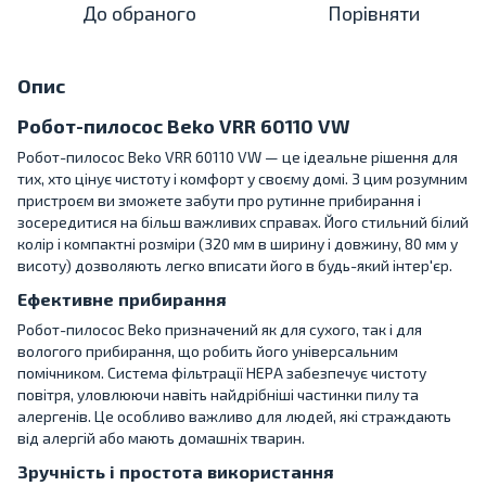
До обраного
Порівняти
Опис
Робот-пилосос Beko VRR 60110 VW
Робот-пилосос Beko VRR 60110 VW — це ідеальне рішення для
тих, хто цінує чистоту і комфорт у своєму домі. З цим розумним
пристроєм ви зможете забути про рутинне прибирання і
зосередитися на більш важливих справах. Його стильний білий
колір і компактні розміри (320 мм в ширину і довжину, 80 мм у
висоту) дозволяють легко вписати його в будь-який інтер'єр.
Ефективне прибирання
Робот-пилосос Beko призначений як для сухого, так і для
вологого прибирання, що робить його універсальним
помічником. Система фільтрації HEPA забезпечує чистоту
повітря, уловлюючи навіть найдрібніші частинки пилу та
алергенів. Це особливо важливо для людей, які страждають
від алергій або мають домашніх тварин.
Зручність і простота використання