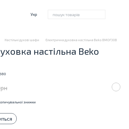
Укр
Настільні духові шафи
Електрична духовка настільна Beko BMOF30B
уховка настільна Beko
4680
грн
опичувальної знижки
иться