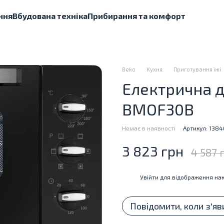
ння
Вбудована техніка
Прибирання та комфорт
Beko
Кухня
Приготування їжі
Електрична д
BMOF30B
Немає в наявності
Артикул: 138
3 823 грн
4 587 
Увійти
для відображення нак
%
Повідомити, коли з'яв