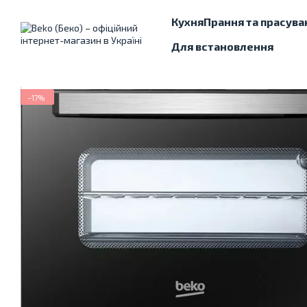
Перейти до основного контенту
Кухня
Прання та прасува
Для встановлення
−17%