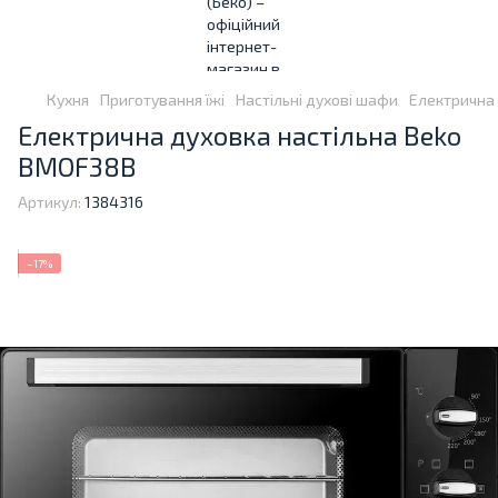
Кухня
Приготування їжі
Настільні духові шафи
Електрична 
Електрична духовка настільна Beko
BMOF38B
Артикул:
1384316
−17%