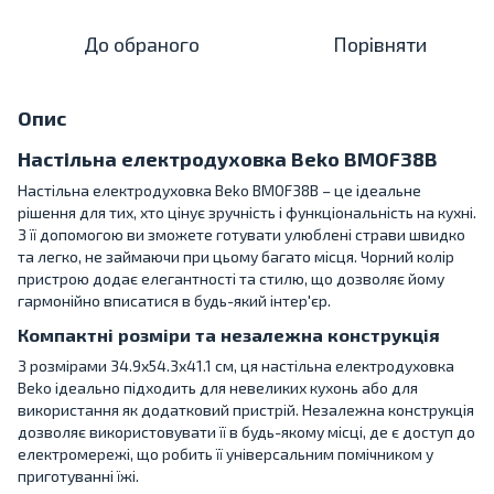
До обраного
Порівняти
Опис
Настільна електродуховка Beko BMOF38B
Настільна електродуховка Beko BMOF38B – це ідеальне
рішення для тих, хто цінує зручність і функціональність на кухні.
З її допомогою ви зможете готувати улюблені страви швидко
та легко, не займаючи при цьому багато місця. Чорний колір
пристрою додає елегантності та стилю, що дозволяє йому
гармонійно вписатися в будь-який інтер'єр.
Компактні розміри та незалежна конструкція
З розмірами 34.9x54.3x41.1 см, ця настільна електродуховка
Beko ідеально підходить для невеликих кухонь або для
використання як додатковий пристрій. Незалежна конструкція
дозволяє використовувати її в будь-якому місці, де є доступ до
електромережі, що робить її універсальним помічником у
приготуванні їжі.