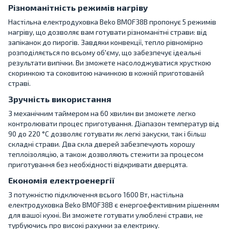
Різноманітність режимів нагріву
Настільна електродуховка Beko BMOF38B пропонує 5 режимів
нагріву, що дозволяє вам готувати різноманітні страви: від
запіканок до пирогів. Завдяки конвекції, тепло рівномірно
розподіляється по всьому об'єму, що забезпечує ідеальні
результати випічки. Ви зможете насолоджуватися хрусткою
скоринкою та соковитою начинкою в кожній приготованій
страві.
Зручність використання
З механічним таймером на 60 хвилин ви зможете легко
контролювати процес приготування. Діапазон температур від
90 до 220 °C дозволяє готувати як легкі закуски, так і більш
складні страви. Два скла дверей забезпечують хорошу
теплоізоляцію, а також дозволяють стежити за процесом
приготування без необхідності відкривати дверцята.
Економія електроенергії
З потужністю підключення всього 1600 Вт, настільна
електродуховка Beko BMOF38B є енергоефективним рішенням
для вашої кухні. Ви зможете готувати улюблені страви, не
турбуючись про високі рахунки за електрику.