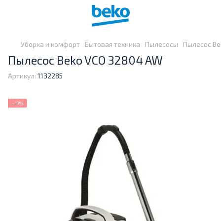
Уборка и комфорт
Бытовая техника
Пылесосы
Пылесос Be
Пылесос Beko VCO 32804 AW
Артикул:
1132285
−17%