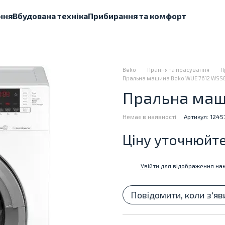
ння
Вбудована техніка
Прибирання та комфорт
Beko
Прання та прасування
П
Пральна машина Beko WUE 7612 WSS
Пральна маш
Немає в наявності
Артикул: 1245
Ціну уточнюйт
Увійти
для відображення нак
%
Повідомити, коли з'яв