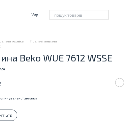
Укр
ральна техніка
Пральні машини
E
ина Beko WUE 7612 WSSE
724
е
опичувальної знижки
иться