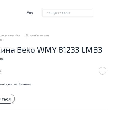
Укр
ральна техніка
Пральні машини
B3
ина Beko WMY 81233 LMB3
79
е
опичувальної знижки
иться