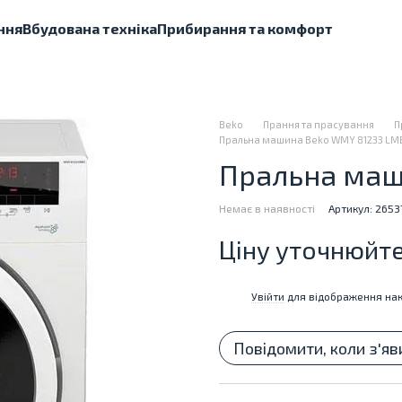
ння
Вбудована техніка
Прибирання та комфорт
Beko
Прання та прасування
П
Пральна машина Beko WMY 81233 LM
Пральна маш
Немає в наявності
Артикул: 2653
Ціну уточнюйт
Увійти
для відображення нак
%
Повідомити, коли з'яв