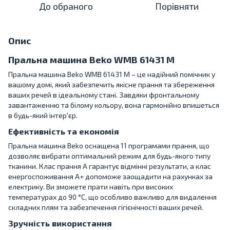
До обраного
Порівняти
Опис
Пральна машина Beko WMB 61431 M
Пральна машина Beko WMB 61431 M – це надійний помічник у
вашому домі, який забезпечить якісне прання та збереження
ваших речей в ідеальному стані. Завдяки фронтальному
завантаженню та білому кольору, вона гармонійно впишеться
в будь-який інтер'єр.
Ефективність та економія
Пральна машина Beko оснащена 11 програмами прання, що
дозволяє вибрати оптимальний режим для будь-якого типу
тканини. Клас прання A гарантує відмінні результати, а клас
енергоспоживання A+ допоможе заощадити на рахунках за
електрику. Ви зможете прати навіть при високих
температурах до 90 °C, що особливо важливо для видалення
складних плям та забезпечення гігієнічності ваших речей.
Зручність використання