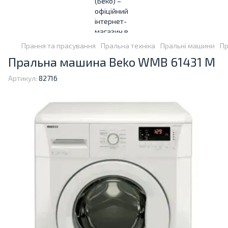
Прання та прасування
Пральна техніка
Пральні машини
Пр
Пральна машина Beko WMB 61431 M
Артикул:
82716