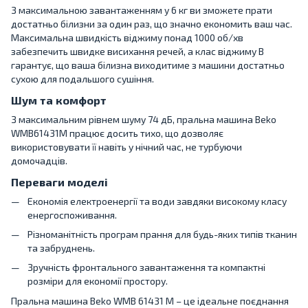
З максимальною завантаженням у 6 кг ви зможете прати
достатньо білизни за один раз, що значно економить ваш час.
Максимальна швидкість віджиму понад 1000 об/хв
забезпечить швидке висихання речей, а клас віджиму B
гарантує, що ваша білизна виходитиме з машини достатньо
сухою для подальшого сушіння.
Шум та комфорт
З максимальним рівнем шуму 74 дБ, пральна машина Beko
WMB61431M працює досить тихо, що дозволяє
використовувати її навіть у нічний час, не турбуючи
домочадців.
Переваги моделі
Економія електроенергії та води завдяки високому класу
енергоспоживання.
Різноманітність програм прання для будь-яких типів тканин
та забруднень.
Зручність фронтального завантаження та компактні
розміри для економії простору.
Пральна машина Beko WMB 61431 M – це ідеальне поєднання