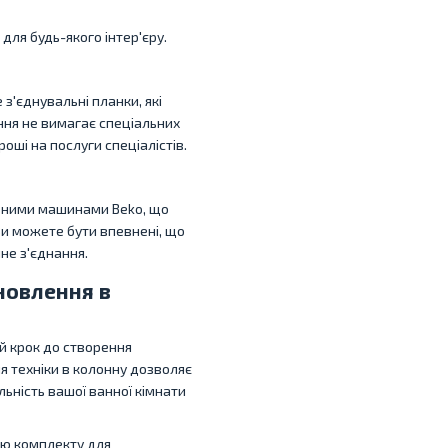
для будь-якого інтер'єру.
з'єднувальні планки, які
ння не вимагає спеціальних
оші на послуги спеціалістів.
льними машинами Beko, що
Ви можете бути впевнені, що
йне з'єднання.
новлення в
 й крок до створення
я техніки в колонну дозволяє
ьність вашої ванної кімнати
ою комплекту для