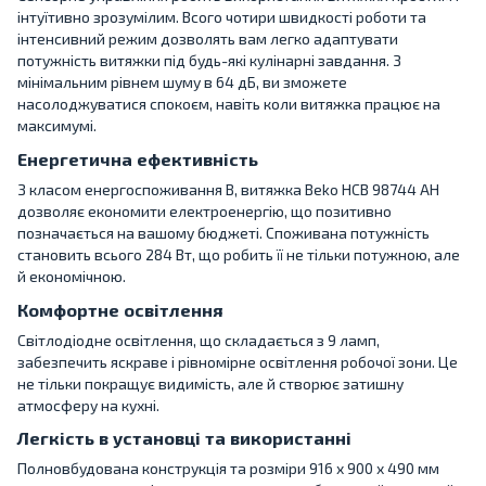
інтуїтивно зрозумілим. Всого чотири швидкості роботи та
інтенсивний режим дозволять вам легко адаптувати
потужність витяжки під будь-які кулінарні завдання. З
мінімальним рівнем шуму в 64 дБ, ви зможете
насолоджуватися спокоєм, навіть коли витяжка працює на
максимумі.
Енергетична ефективність
З класом енергоспоживання B, витяжка Beko HCB 98744 AH
дозволяє економити електроенергію, що позитивно
позначається на вашому бюджеті. Споживана потужність
становить всього 284 Вт, що робить її не тільки потужною, але
й економічною.
Комфортне освітлення
Світлодіодне освітлення, що складається з 9 ламп,
забезпечить яскраве і рівномірне освітлення робочої зони. Це
не тільки покращує видимість, але й створює затишну
атмосферу на кухні.
Легкість в установці та використанні
Полновбудована конструкція та розміри 916 x 900 x 490 мм