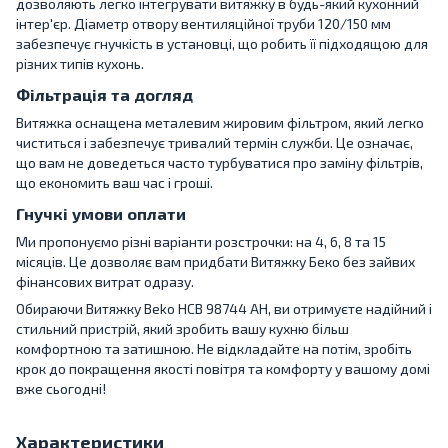
дозволяють легко інтегрувати витяжку в будь-який кухонний
інтер'єр. Діаметр отвору вентиляційної труби 120/150 мм
забезпечує гнучкість в установці, що робить її підходящою для
різних типів кухонь.
Фільтрація та догляд
Витяжка оснащена металевим жировим фільтром, який легко
чиститься і забезпечує тривалий термін служби. Це означає,
що вам не доведеться часто турбуватися про заміну фільтрів,
що економить ваш час і гроші.
Гнучкі умови оплати
Ми пропонуємо різні варіанти розстрочки: на 4, 6, 8 та 15
місяців. Це дозволяє вам придбати Витяжку Беко без зайвих
фінансових витрат одразу.
Обираючи Витяжку Beko HCB 98744 AH, ви отримуєте надійний і
стильний пристрій, який зробить вашу кухню більш
комфортною та затишною. Не відкладайте на потім, зробіть
крок до покращення якості повітря та комфорту у вашому домі
вже сьогодні!
Характеристики