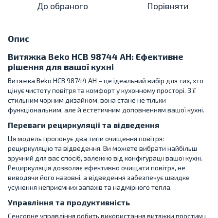
До обраного
Порівняти
Опис
Витяжка Beko HCB 98744 AH: Ефективне
рішення для вашої кухні
Витяжка Beko HCB 98744 AH – це ідеальний вибір для тих, хто
цінує чистоту повітря та комфорт у кухонному просторі. З її
стильним чорним дизайном, вона стане не тільки
функціональним, але й естетичним доповненням вашої кухні.
Переваги рециркуляції та відведення
Ця модель пропонує два типи очищення повітря:
рециркуляцію та відведення. Ви можете вибрати найбільш
зручний для вас спосіб, залежно від конфігурації вашої кухні.
Рециркуляція дозволяє ефективно очищати повітря, не
виводячи його назовні, а відведення забезпечує швидке
усунення неприємних запахів та надмірного тепла.
Управління та продуктивність
Сенсорне управління робить використання витяжки простим і