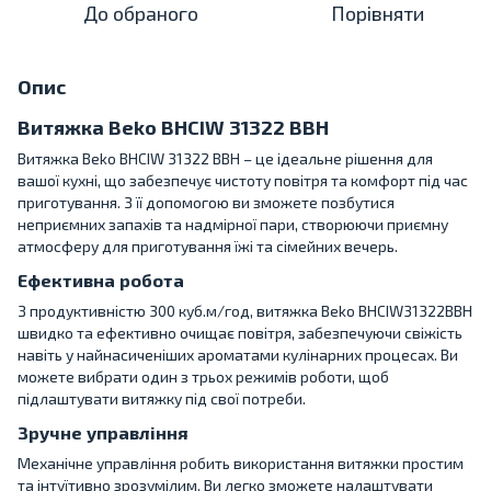
До обраного
Порівняти
Опис
Витяжка Beko BHCIW 31322 BBH
Витяжка Beko BHCIW 31322 BBH – це ідеальне рішення для
вашої кухні, що забезпечує чистоту повітря та комфорт під час
приготування. З її допомогою ви зможете позбутися
неприємних запахів та надмірної пари, створюючи приємну
атмосферу для приготування їжі та сімейних вечерь.
Ефективна робота
З продуктивністю 300 куб.м/год, витяжка Beko BHCIW31322BBH
швидко та ефективно очищає повітря, забезпечуючи свіжість
навіть у найнасиченіших ароматами кулінарних процесах. Ви
можете вибрати один з трьох режимів роботи, щоб
підлаштувати витяжку під свої потреби.
Зручне управління
Механічне управління робить використання витяжки простим
та інтуїтивно зрозумілим. Ви легко зможете налаштувати