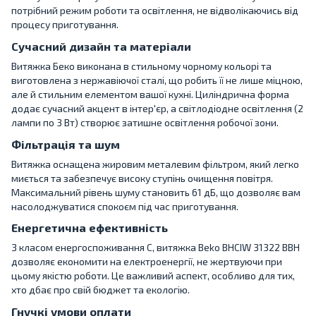
потрібний режим роботи та освітлення, не відволікаючись від
процесу приготування.
Сучасний дизайн та матеріали
Витяжка Беко виконана в стильному чорному кольорі та
виготовлена з нержавіючої сталі, що робить її не лише міцною,
але й стильним елементом вашої кухні. Циліндрична форма
додає сучасний акцент в інтер'єр, а світлодіодне освітлення (2
лампи по 3 Вт) створює затишне освітлення робочої зони.
Фільтрація та шум
Витяжка оснащена жировим металевим фільтром, який легко
миється та забезпечує високу ступінь очищення повітря.
Максимальний рівень шуму становить 61 дБ, що дозволяє вам
насолоджуватися спокоєм під час приготування.
Енергетична ефективність
З класом енергоспоживання C, витяжка Beko BHCIW 31322 BBH
дозволяє економити на електроенергії, не жертвуючи при
цьому якістю роботи. Це важливий аспект, особливо для тих,
хто дбає про свій бюджет та екологію.
Гнучкі умови оплати