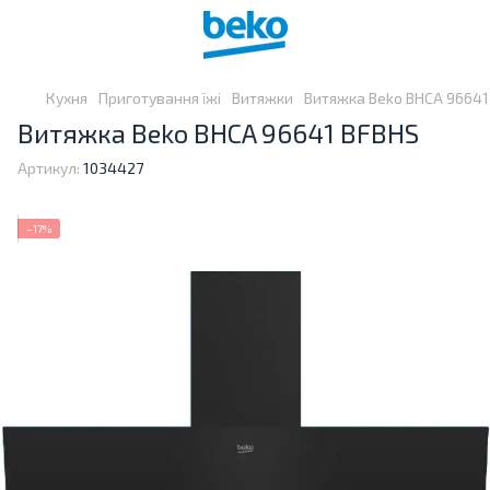
Кухня
Приготування їжі
Витяжки
Витяжка Beko BHCA 96641
Витяжка Beko BHCA 96641 BFBHS
Артикул:
1034427
−17%