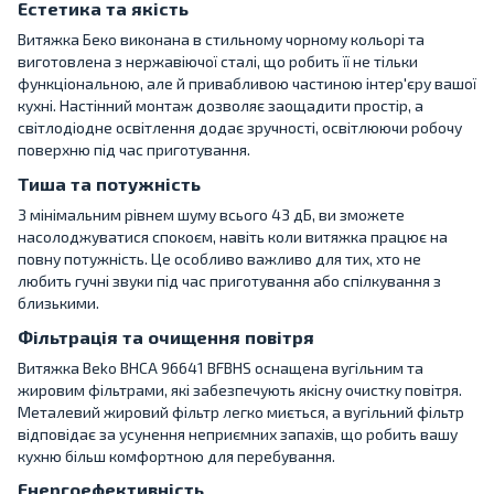
Естетика та якість
Витяжка Беко виконана в стильному чорному кольорі та
виготовлена з нержавіючої сталі, що робить її не тільки
функціональною, але й привабливою частиною інтер'єру вашої
кухні. Настінний монтаж дозволяє заощадити простір, а
світлодіодне освітлення додає зручності, освітлюючи робочу
поверхню під час приготування.
Тиша та потужність
З мінімальним рівнем шуму всього 43 дБ, ви зможете
насолоджуватися спокоєм, навіть коли витяжка працює на
повну потужність. Це особливо важливо для тих, хто не
любить гучні звуки під час приготування або спілкування з
близькими.
Фільтрація та очищення повітря
Витяжка Beko BHCA 96641 BFBHS оснащена вугільним та
жировим фільтрами, які забезпечують якісну очистку повітря.
Металевий жировий фільтр легко миється, а вугільний фільтр
відповідає за усунення неприємних запахів, що робить вашу
кухню більш комфортною для перебування.
Енергоефективність