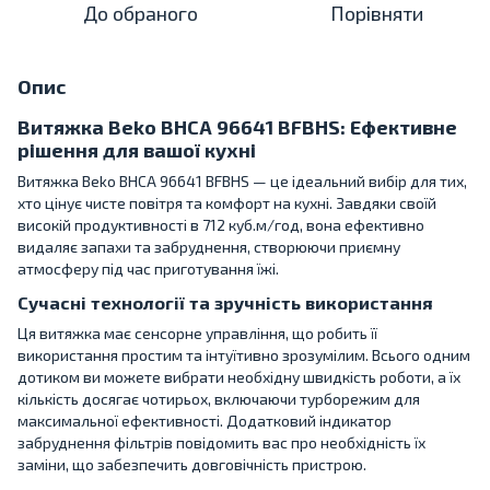
До обраного
Порівняти
Опис
Витяжка Beko BHCA 96641 BFBHS: Ефективне
рішення для вашої кухні
Витяжка Beko BHCA 96641 BFBHS — це ідеальний вибір для тих,
хто цінує чисте повітря та комфорт на кухні. Завдяки своїй
високій продуктивності в 712 куб.м/год, вона ефективно
видаляє запахи та забруднення, створюючи приємну
атмосферу під час приготування їжі.
Сучасні технології та зручність використання
Ця витяжка має сенсорне управління, що робить її
використання простим та інтуїтивно зрозумілим. Всього одним
дотиком ви можете вибрати необхідну швидкість роботи, а їх
кількість досягає чотирьох, включаючи турборежим для
максимальної ефективності. Додатковий індикатор
забруднення фільтрів повідомить вас про необхідність їх
заміни, що забезпечить довговічність пристрою.