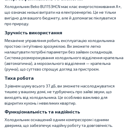
Холодильник Beko BU1153HCN має клас енергоспоживання A+,
що означає низькі витрати на електроенергію. Це не тільки
вигідно для вашого бюджету, але й допомагає піклуватися
про природу.
Зручність використання
Механічне управління робить експлуатацію холодильника
простою і інтуїтивно зрозумілою. Ви зможете легко
налаштувати потрібні параметри без зайвих складнощів.
Система розморожування холодильного відділення крапельна
(автоматична), а морозильного відділення — крапельна
(ручна), що суттєво спрощує догляд за пристроєм.
Тиха робота
З рівнем шуму всього 37 дБ, ви зможете насолоджуватися
тишею у вашому домі, не турбуючись про зайві звуки, що
виходять від холодильника. Це особливо важливо для
відкритих кухонь і невеликих квартир.
Функціональність та надійність
Холодильник оснащений одним компресором і одними
дверима, що забезпечує надійну роботу та довговічність.