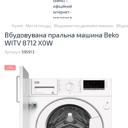
Кухня
Миття посуду
Вбудовані посудомийні машини
Вбудо
Вбудовувана пральна машина Beko
WITV 8712 X0W
Артикул:
595913
−17%