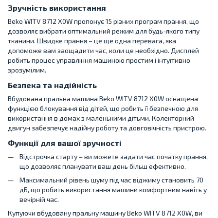
Зручність використання
Beko WITV 8712 X0W пропонує 15 різних програм прання, що
дозволяє вибрати оптимальний режим для будь-якого типу
тканини. Швидке прання – це ще одна перевага, яка
допоможе вам заощадити час, коли це необхідно. Дисплей
робить процес управління машиною простим і інтуїтивно
зрозумілим.
Безпека та надійність
Вбудована пральна машина Beko WITV 8712 X0W оснащена
функцією блокування від дітей, що робить її безпечною для
використання в домах з маленькими дітьми. Колекторний
двигун забезпечує надійну роботу та довговічність пристрою.
Функції для вашої зручності
Відстрочка старту – ви можете задати час початку прання,
що дозволяє планувати ваш день більш ефективно.
Максимальний рівень шуму під час віджиму становить 70
дБ, що робить використання машини комфортним навіть у
вечірній час.
Купуючи вбудовану пральну машину Beko WITV 8712 X0W, ви