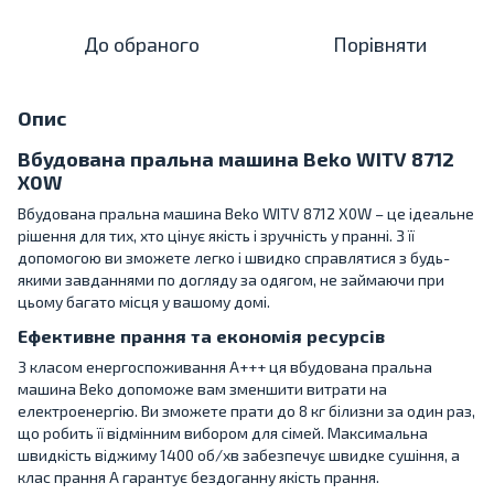
До обраного
Порівняти
Опис
Вбудована пральна машина Beko WITV 8712
X0W
Вбудована пральна машина Beko WITV 8712 X0W – це ідеальне
рішення для тих, хто цінує якість і зручність у пранні. З її
допомогою ви зможете легко і швидко справлятися з будь-
якими завданнями по догляду за одягом, не займаючи при
цьому багато місця у вашому домі.
Ефективне прання та економія ресурсів
З класом енергоспоживання A+++ ця вбудована пральна
машина Beko допоможе вам зменшити витрати на
електроенергію. Ви зможете прати до 8 кг білизни за один раз,
що робить її відмінним вибором для сімей. Максимальна
швидкість віджиму 1400 об/хв забезпечує швидке сушіння, а
клас прання A гарантує бездоганну якість прання.