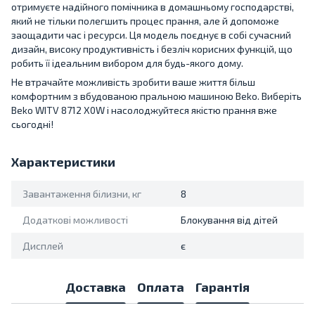
отримуєте надійного помічника в домашньому господарстві,
який не тільки полегшить процес прання, але й допоможе
заощадити час і ресурси. Ця модель поєднує в собі сучасний
дизайн, високу продуктивність і безліч корисних функцій, що
робить її ідеальним вибором для будь-якого дому.
Не втрачайте можливість зробити ваше життя більш
комфортним з вбудованою пральною машиною Beko. Виберіть
Beko WITV 8712 X0W і насолоджуйтеся якістю прання вже
сьогодні!
Характеристики
Завантаження білизни, кг
8
Додаткові можливості
Блокування від дітей
Дисплей
є
Доставка
Оплата
Гарантія