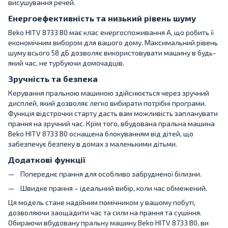
висушування речей.
Енергоефективність та низький рівень шуму
Beko HITV 8733 B0 має клас енергоспоживання A, що робить її
економічним вибором для вашого дому. Максимальний рівень
шуму всього 58 дБ дозволяє використовувати машину в будь-
який час, не турбуючи домочадців.
Зручність та безпека
Керування пральною машиною здійснюється через зручний
дисплей, який дозволяє легко вибирати потрібні програми.
Функція відстрочки старту дасть вам можливість запланувати
прання на зручний час. Крім того, вбудована пральна машина
Beko HITV 8733 B0 оснащена блокуванням від дітей, що
забезпечує безпеку в домах з маленькими дітьми.
Додаткові функції
Попереднє прання для особливо забрудненої білизни.
Швидке прання – ідеальний вибір, коли час обмежений.
Ця модель стане надійним помічником у вашому побуті,
дозволяючи заощадити час та сили на прання та сушіння.
Обираючи вбудовану пральну машину Beko HITV 8733 B0, ви