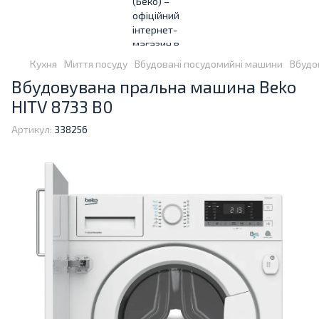
Кухня
Миття посуду
Вбудовані посудомийні машини
Вбудо
Вбудовувана пральна машина Beko
HITV 8733 B0
Артикул:
338256