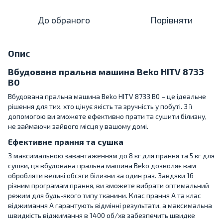
До обраного
Порівняти
Опис
Вбудована пральна машина Beko HITV 8733
B0
Вбудована пральна машина Beko HITV 8733 B0 – це ідеальне
рішення для тих, хто цінує якість та зручність у побуті. З її
допомогою ви зможете ефективно прати та сушити білизну,
не займаючи зайвого місця у вашому домі.
Ефективне прання та сушка
З максимальною завантаженням до 8 кг для прання та 5 кг для
сушки, ця вбудована пральна машина Beko дозволяє вам
обробляти великі обсяги білизни за один раз. Завдяки 16
різним програмам прання, ви зможете вибрати оптимальний
режим для будь-якого типу тканини. Клас прання A та клас
віджимання A гарантують відмінні результати, а максимальна
швидкість віджимання в 1400 об/хв забезпечить швидке