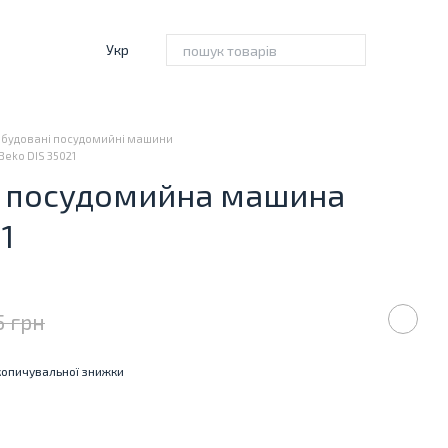
Укр
Вбудовані посудомийні машини
eko DIS 35021
 посудомийна машина
1
5 грн
опичувальної знижки