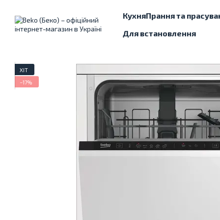
Перейти до основного контенту
Кухня
Прання та прасува
Для встановлення
ХІТ
−17%