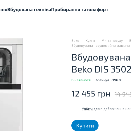
ння
Вбудована техніка
Прибирання та комфорт
Beko
Кухня
Миття посуду
Вбудовувана посудомийна машина B
Вбудовувана
Beko DIS 3502
В наявності
Артикул: 719620
12 455 грн
14 94
Увійти
для відображення нак
%
Купити