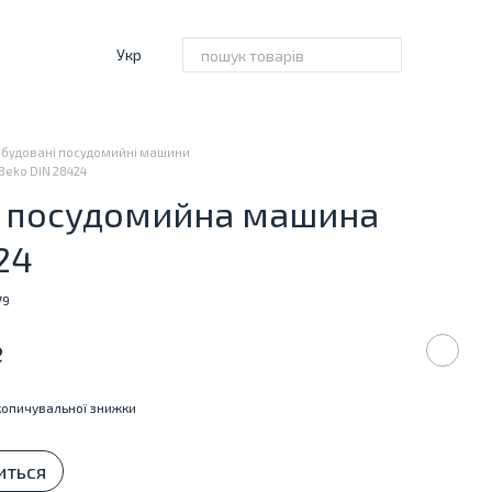
Укр
Вбудовані посудомийні машини
eko DIN 28424
 посудомийна машина
24
79
е
опичувальної знижки
иться