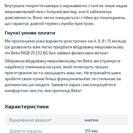
Внутрішнє покриття камери з нержавіючої сталі не лише надає
мікрохвильовій печі стильний вигляд, але й забезпечує
довговічність. Воно легко очищається і стійке до пошкоджень,
що гарантує довгий термін служби пристрою.
Гнучкі умови оплати
Ми пропонуємо різні варіанти розстрочки: на 4, 6, 8 і 15 місяців.
Це дозволить вам легко придбати вбудовану мікрохвильову
піч Beko MGB 25332 BG без зайвих фінансових витрат.
Обираючи вбудовану мікрохвильову піч Beko, ви отримуєте
надійного помічника на кухні, який полегшить процес
приготування їжі та заощадить ваш час. Не втрачайте шанс
зробити свою кухню більш функціональною та стильною за
допомогою цієї моделі. Замовте зараз і насолоджуйтеся
комфортом і якістю, яке пропонує Beko!
Характеристики
Відкривання дверцят
кнопка
Діаметр піддону
315 мм