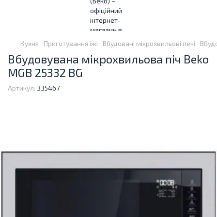
Кухня
Приготування їжі
Вбудовані мікрохвильові печі
Вбуд
Вбудовувана мікрохвильова піч Beko
MGB 25332 BG
Артикул:
335467