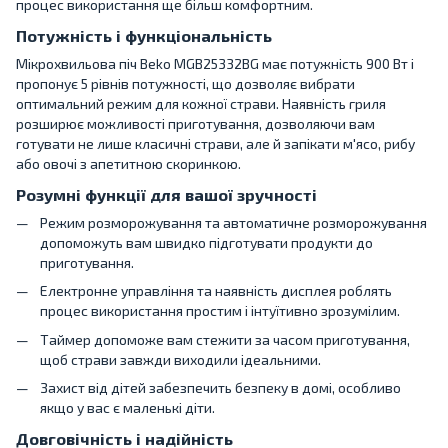
процес використання ще більш комфортним.
Потужність і функціональність
Мікрохвильова піч Beko MGB25332BG має потужність 900 Вт і
пропонує 5 рівнів потужності, що дозволяє вибрати
оптимальний режим для кожної страви. Наявність гриля
розширює можливості приготування, дозволяючи вам
готувати не лише класичні страви, але й запікати м'ясо, рибу
або овочі з апетитною скоринкою.
Розумні функції для вашої зручності
Режим розморожування та автоматичне розморожування
допоможуть вам швидко підготувати продукти до
приготування.
Електронне управління та наявність дисплея роблять
процес використання простим і інтуїтивно зрозумілим.
Таймер допоможе вам стежити за часом приготування,
щоб страви завжди виходили ідеальними.
Захист від дітей забезпечить безпеку в домі, особливо
якщо у вас є маленькі діти.
Довговічність і надійність