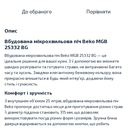
До обраного
Порівняти
Опис
Вбудована мікрохвильова піч Beko MGB
25332 BG
Вбудована мікрохвильова піч Beko MGB 25332 BG — це
ідеальне рішення для вашої кухні. З її допомогою ви зможете
швидко розігрівати та готувати страви, не витрачаючи багато
часу та зусиль. Завдяки елегантному бежевому кольору, вона
прекрасно впишеться в будь-який інтер'єр, додаючи йому
стиль і сучасність.
Комфорт і зручність
З внутрішнім об'ємом 25 літрів, вбудована мікрохвильова піч
Beko пропонує достатньо місця для приготування різних страв.
Її діаметр піддона становить 315 мм, що дозволяє
використовувати посуд різних форм і розмірів. Зручна бічна
дверця відкривається за допомогою кнопки, що робить