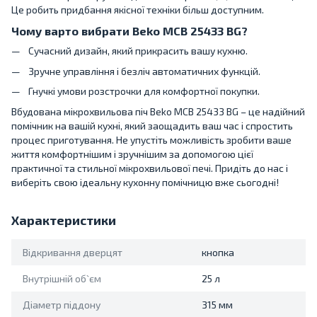
Це робить придбання якісної техніки більш доступним.
Чому варто вибрати Beko MCB 25433 BG?
Сучасний дизайн, який прикрасить вашу кухню.
Зручне управління і безліч автоматичних функцій.
Гнучкі умови розстрочки для комфортної покупки.
Вбудована мікрохвильова піч Beko MCB 25433 BG – це надійний
помічник на вашій кухні, який заощадить ваш час і спростить
процес приготування. Не упустіть можливість зробити ваше
життя комфортнішим і зручнішим за допомогою цієї
практичної та стильної мікрохвильової печі. Придіть до нас і
виберіть свою ідеальну кухонну помічницю вже сьогодні!
Характеристики
Відкривання дверцят
кнопка
Внутрішній об`єм
25 л
Діаметр піддону
315 мм