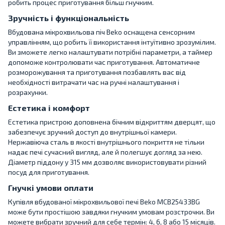
робить процес приготування більш гнучким.
Зручність і функціональність
Вбудована мікрохвильова піч Beko оснащена сенсорним
управлінням, що робить її використання інтуїтивно зрозумілим.
Ви зможете легко налаштувати потрібні параметри, а таймер
допоможе контролювати час приготування. Автоматичне
розморожування та приготування позбавлять вас від
необхідності витрачати час на ручні налаштування і
розрахунки.
Естетика і комфорт
Естетика пристрою доповнена бічним відкриттям дверцят, що
забезпечує зручний доступ до внутрішньої камери.
Нержавіюча сталь в якості внутрішнього покриття не тільки
надає печі сучасний вигляд, але й полегшує догляд за нею.
Діаметр піддону у 315 мм дозволяє використовувати різний
посуд для приготування.
Гнучкі умови оплати
Купівля вбудованої мікрохвильової печі Beko MCB25433BG
може бути простішою завдяки гнучким умовам розстрочки. Ви
можете вибрати зручний для себе термін: 4, 6, 8 або 15 місяців.