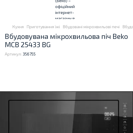
Кухня
Приготування їжі
Вбудовані мікрохвильові печі
Вбуд
Вбудовувана мікрохвильова піч Beko
MCB 25433 BG
Артикул:
356755