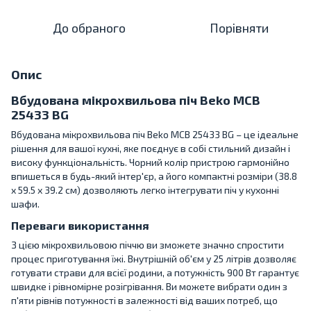
До обраного
Порівняти
Опис
Вбудована мікрохвильова піч Beko MCB
25433 BG
Вбудована мікрохвильова піч Beko MCB 25433 BG – це ідеальне
рішення для вашої кухні, яке поєднує в собі стильний дизайн і
високу функціональність. Чорний колір пристрою гармонійно
впишеться в будь-який інтер'єр, а його компактні розміри (38.8
х 59.5 х 39.2 см) дозволяють легко інтегрувати піч у кухонні
шафи.
Переваги використання
З цією мікрохвильовою піччю ви зможете значно спростити
процес приготування їжі. Внутрішній об'єм у 25 літрів дозволяє
готувати страви для всієї родини, а потужність 900 Вт гарантує
швидке і рівномірне розігрівання. Ви можете вибрати один з
п'яти рівнів потужності в залежності від ваших потреб, що