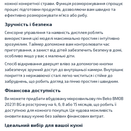
кожної конкретної страви. Функція розморожування спрощує
процес підготовки продуктів, дозволяючи вам швидко та
ефективно розморожувати м'ясо або рибу.
Зручність і безпека
Сенсорне управління та наявність дисплея роблять
використання цієї моделі максимально простим і інтуїтивно
зрозумілим. Таймер допоможе вам контролювати час
приготування, а захист від дітей забезпечить безпеку в домі,
особливо якщо у вас є маленькі діти.
Спосіб відкривання дверцят вліво за допомогою кнопки
забезпечує зручний доступ до внутрішньої камери. Внутрішнє
покриття з нержавіючої сталі легко чиститься і стійке до
забруднень, що робить догляд за піччю простим і швидким.
Фінансова доступність
Ви можете придбати вбудовану мікрохвильову піч Beko BMOB
20231 BG в розстрочку на 4, 6, 8 або 15 місяців, що робить її
доступною для кожного покупця. Це чудова можливість
оновити вашу кухню без зайвих фінансових витрат.
Ідеальний вибір для вашої кухні