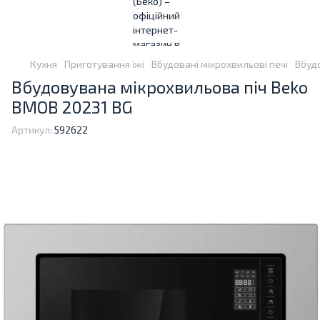
Кухня
Приготування їжі
Вбудовані мікрохвильові печі
Вбуд
Вбудовувана мікрохвильова піч Beko
BMOB 20231 BG
Артикул:
592622