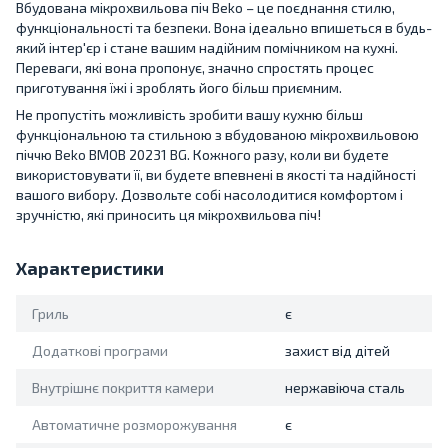
Вбудована мікрохвильова піч Beko – це поєднання стилю,
функціональності та безпеки. Вона ідеально впишеться в будь-
який інтер'єр і стане вашим надійним помічником на кухні.
Переваги, які вона пропонує, значно спростять процес
приготування їжі і зроблять його більш приємним.
Не пропустіть можливість зробити вашу кухню більш
функціональною та стильною з вбудованою мікрохвильовою
піччю Beko BMOB 20231 BG. Кожного разу, коли ви будете
використовувати її, ви будете впевнені в якості та надійності
вашого вибору. Дозвольте собі насолодитися комфортом і
зручністю, які приносить ця мікрохвильова піч!
Характеристики
Гриль
є
Додаткові програми
захист від дітей
Внутрішнє покриття камери
нержавіюча сталь
Автоматичне розморожування
є