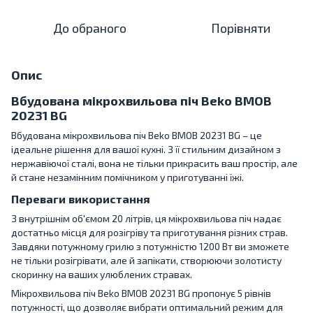
До обраного
Порівняти
Опис
Вбудована мікрохвильова піч Beko BMOB
20231 BG
Вбудована мікрохвильова піч Beko BMOB 20231 BG – це
ідеальне рішення для вашої кухні. З її стильним дизайном з
нержавіючої сталі, вона не тільки прикрасить ваш простір, але
й стане незамінним помічником у приготуванні їжі.
Переваги використання
З внутрішнім об'ємом 20 літрів, ця мікрохвильова піч надає
достатньо місця для розігріву та приготування різних страв.
Завдяки потужному грилю з потужністю 1200 Вт ви зможете
не тільки розігрівати, але й запікати, створюючи золотисту
скоринку на ваших улюблених стравах.
Мікрохвильова піч Beko BMOB 20231 BG пропонує 5 рівнів
потужності, що дозволяє вибрати оптимальний режим для