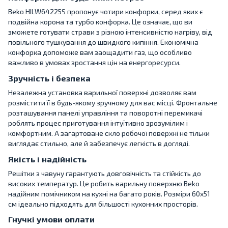
Beko HILW64225S пропонує чотири конфорки, серед яких є
подвійна корона та турбо конфорка. Це означає, що ви
зможете готувати страви з різною інтенсивністю нагріву, від
повільного тушкування до швидкого кипіння. Економічна
конфорка допоможе вам заощадити газ, що особливо
важливо в умовах зростання цін на енергоресурси.
Зручність і безпека
Незалежна установка варильної поверхні дозволяє вам
розмістити її в будь-якому зручному для вас місці. Фронтальне
розташування панелі управління та поворотні перемикачі
роблять процес приготування інтуїтивно зрозумілим і
комфортним. А загартоване скло робочої поверхні не тільки
виглядає стильно, але й забезпечує легкість в догляді.
Якість і надійність
Решітки з чавуну гарантують довговічність та стійкість до
високих температур. Це робить варильну поверхню Beko
надійним помічником на кухні на багато років. Розміри 60x51
см ідеально підходять для більшості кухонних просторів.
Гнучкі умови оплати