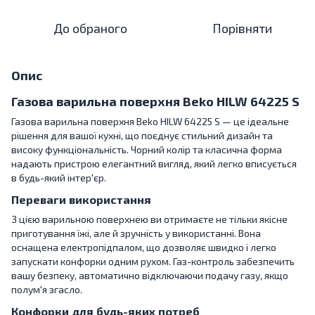
До обраного
Порівняти
Опис
Газова варильна поверхня Beko HILW 64225 S
Газова варильна поверхня Beko HILW 64225 S — це ідеальне
рішення для вашої кухні, що поєднує стильний дизайн та
високу функціональність. Чорний колір та класична форма
надають пристрою елегантний вигляд, який легко вписується
в будь-який інтер'єр.
Переваги використання
З цією варильною поверхнею ви отримаєте не тільки якісне
приготування їжі, але й зручність у використанні. Вона
оснащена електропідпалом, що дозволяє швидко і легко
запускати конфорки одним рухом. Газ-контроль забезпечить
вашу безпеку, автоматично відключаючи подачу газу, якщо
полум'я згасло.
Конфорки для будь-яких потреб