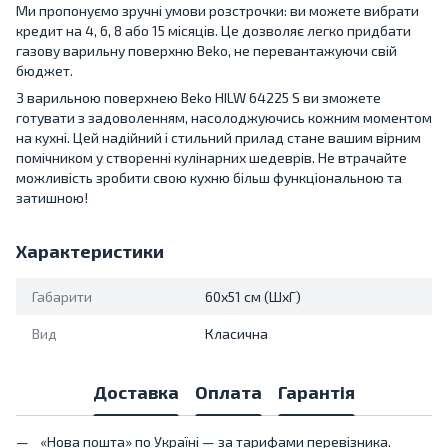
Ми пропонуємо зручні умови розстрочки: ви можете вибрати
кредит на 4, 6, 8 або 15 місяців. Це дозволяє легко придбати
газову варильну поверхню Beko, не перевантажуючи свій
бюджет.
З варильною поверхнею Beko HILW 64225 S ви зможете
готувати з задоволенням, насолоджуючись кожним моментом
на кухні. Цей надійний і стильний прилад стане вашим вірним
помічником у створенні кулінарних шедеврів. Не втрачайте
можливість зробити свою кухню більш функціональною та
затишною!
Характеристики
Габарити
60x51 см (ШxГ)
Вид
Класична
Доставка
Оплата
Гарантія
«Нова пошта» по Україні — за тарифами перевізника.