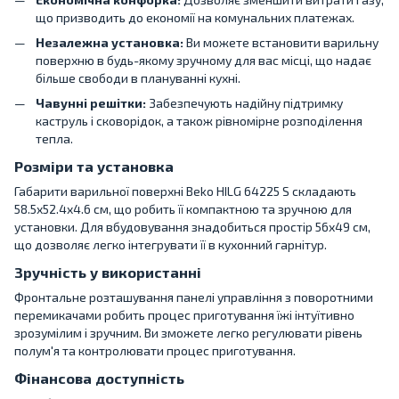
що призводить до економії на комунальних платежах.
Незалежна установка:
Ви можете встановити варильну
поверхню в будь-якому зручному для вас місці, що надає
більше свободи в плануванні кухні.
Чавунні решітки:
Забезпечують надійну підтримку
каструль і сковорідок, а також рівномірне розподілення
тепла.
Розміри та установка
Габарити варильної поверхні Beko HILG 64225 S складають
58.5x52.4x4.6 см, що робить її компактною та зручною для
установки. Для вбудовування знадобиться простір 56х49 см,
що дозволяє легко інтегрувати її в кухонний гарнітур.
Зручність у використанні
Фронтальне розташування панелі управління з поворотними
перемикачами робить процес приготування їжі інтуїтивно
зрозумілим і зручним. Ви зможете легко регулювати рівень
полум'я та контролювати процес приготування.
Фінансова доступність