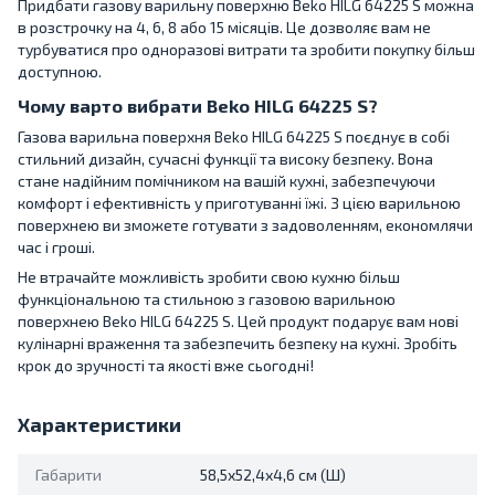
Придбати газову варильну поверхню Beko HILG 64225 S можна
в розстрочку на 4, 6, 8 або 15 місяців. Це дозволяє вам не
турбуватися про одноразові витрати та зробити покупку більш
доступною.
Чому варто вибрати Beko HILG 64225 S?
Газова варильна поверхня Beko HILG 64225 S поєднує в собі
стильний дизайн, сучасні функції та високу безпеку. Вона
стане надійним помічником на вашій кухні, забезпечуючи
комфорт і ефективність у приготуванні їжі. З цією варильною
поверхнею ви зможете готувати з задоволенням, економлячи
час і гроші.
Не втрачайте можливість зробити свою кухню більш
функціональною та стильною з газовою варильною
поверхнею Beko HILG 64225 S. Цей продукт подарує вам нові
кулінарні враження та забезпечить безпеку на кухні. Зробіть
крок до зручності та якості вже сьогодні!
Характеристики
Габарити
58,5x52,4x4,6 см (Ш)