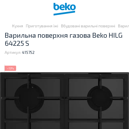
Кухня
Приготування їжі
Вбудовані варильні поверхні
Варил
Варильна поверхня газова Beko HILG
64225 S
Артикул:
415752
−13%