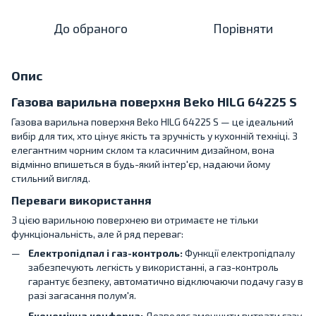
До обраного
Порівняти
Опис
Газова варильна поверхня Beko HILG 64225 S
Газова варильна поверхня Beko HILG 64225 S — це ідеальний
вибір для тих, хто цінує якість та зручність у кухонній техніці. З
елегантним чорним склом та класичним дизайном, вона
відмінно впишеться в будь-який інтер'єр, надаючи йому
стильний вигляд.
Переваги використання
З цією варильною поверхнею ви отримаєте не тільки
функціональність, але й ряд переваг:
Електропідпал і газ-контроль:
Функції електропідпалу
забезпечують легкість у використанні, а газ-контроль
гарантує безпеку, автоматично відключаючи подачу газу в
разі загасання полум'я.
Економічна конфорка:
Дозволяє зменшити витрати газу,