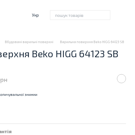
Укр
Вбудовані варильні поверхні
Варильна поверхня Beko HIGG 64123 SB
ерхня Beko HIGG 64123 SB
грн
опичувальної знижки
антія