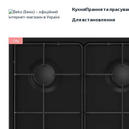
Перейти до основного контенту
Кухня
Прання та прасува
Для встановлення
−17%