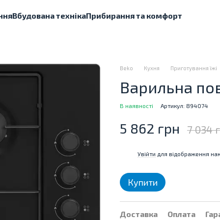
ння
Вбудована техніка
Прибирання та комфорт
Beko
Кухня
Приготування їжі
Варильна пов
В наявності
Артикул: 894074
5 862 грн
7 034 
Увійти
для відображення нак
%
Купити
Доставка
Оплата
Гар