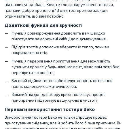
від ваших уподобань. Хочете трохи підрум'янені тости чи,
навпаки, добре пропечені? З цим тостером ви завжди
отримаєте те, що вам потрібно.
Додаткові функції для зручності
Функція розморожування дозволить вам швидко
підготувати заморожені хлібці до підсмажування.
Підігрів тостів допоможе зберегти їх тепло, поки ви
накриваєте на стіл.
Функція переривання приготування дає можливість
зупинити процес у будь-який момент, якщо вам потрібно
перевірити готовність.
Високий підйом тостів забезпечує легкість витягання
навіть маленьких шматочків хліба.
Знімний піддон для збору крихт полегшує процес
прибирання і підтримує вашу кухню в чистоті.
Переваги використання тостера Beko
Використання тостера Беко не тільки спрощує процес
приготування сніданку, але й робить його більш приємним. Ви
зможете експериментувати з різними видами хліба, а також