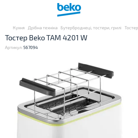
Кухня
Дрібна техніка
Бутерброднеці, тостери, грилі
Тостер
Тостер Beko TAM 4201 W
Артикул:
567094