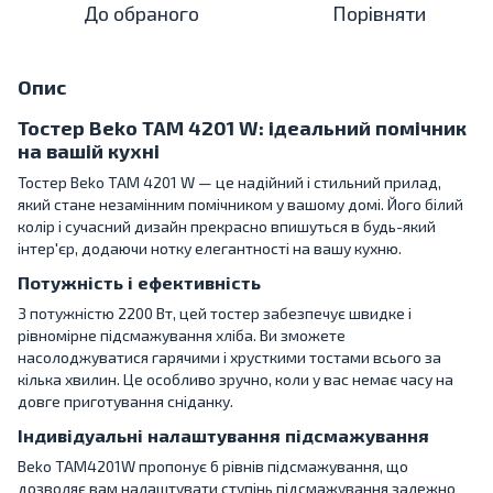
До обраного
Порівняти
Опис
Тостер Beko TAM 4201 W: ідеальний помічник
на вашій кухні
Тостер Beko TAM 4201 W — це надійний і стильний прилад,
який стане незамінним помічником у вашому домі. Його білий
колір і сучасний дизайн прекрасно впишуться в будь-який
інтер'єр, додаючи нотку елегантності на вашу кухню.
Потужність і ефективність
З потужністю 2200 Вт, цей тостер забезпечує швидке і
рівномірне підсмажування хліба. Ви зможете
насолоджуватися гарячими і хрусткими тостами всього за
кілька хвилин. Це особливо зручно, коли у вас немає часу на
довге приготування сніданку.
Індивідуальні налаштування підсмажування
Beko TAM4201W пропонує 6 рівнів підсмажування, що
дозволяє вам налаштувати ступінь підсмажування залежно