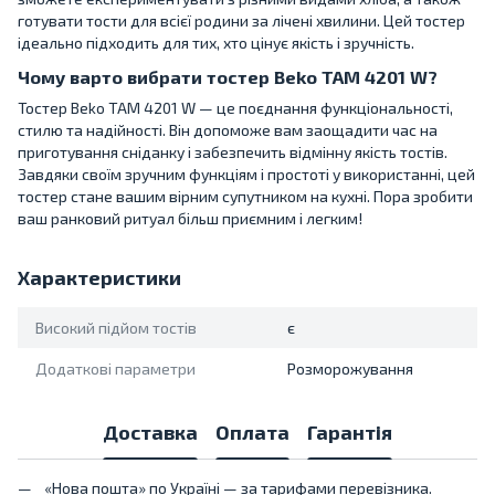
готувати тости для всієї родини за лічені хвилини. Цей тостер
ідеально підходить для тих, хто цінує якість і зручність.
Чому варто вибрати тостер Beko TAM 4201 W?
Тостер Beko TAM 4201 W — це поєднання функціональності,
стилю та надійності. Він допоможе вам заощадити час на
приготування сніданку і забезпечить відмінну якість тостів.
Завдяки своїм зручним функціям і простоті у використанні, цей
тостер стане вашим вірним супутником на кухні. Пора зробити
ваш ранковий ритуал більш приємним і легким!
Характеристики
Високий підйом тостів
є
Додаткові параметри
Розморожування
Доставка
Оплата
Гарантія
«Нова пошта» по Україні — за тарифами перевізника.