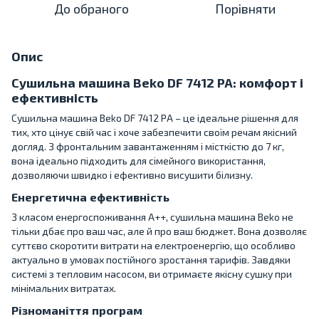
До обраного
Порівняти
Опис
Сушильна машина Beko DF 7412 PA: комфорт і
ефективність
Сушильна машина Beko DF 7412 PA – це ідеальне рішення для
тих, хто цінує свій час і хоче забезпечити своїм речам якісний
догляд. З фронтальним завантаженням і місткістю до 7 кг,
вона ідеально підходить для сімейного використання,
дозволяючи швидко і ефективно висушити білизну.
Енергетична ефективність
З класом енергоспоживання A++, сушильна машина Beko не
тільки дбає про ваш час, але й про ваш бюджет. Вона дозволяє
суттєво скоротити витрати на електроенергію, що особливо
актуально в умовах постійного зростання тарифів. Завдяки
системі з тепловим насосом, ви отримаєте якісну сушку при
мінімальних витратах.
Різноманіття програм