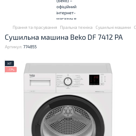
Прання та прасування
Пральна техніка
Сушильні машини
Сушильна машина Beko DF 7412 PA
Артикул:
774855
ХІТ
−17%