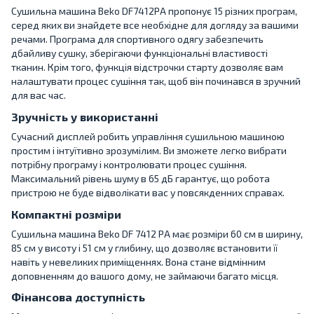
Сушильна машина Beko DF7412PA пропонує 15 різних програм,
серед яких ви знайдете все необхідне для догляду за вашими
речами. Програма для спортивного одягу забезпечить
дбайливу сушку, зберігаючи функціональні властивості
тканин. Крім того, функція відстрочки старту дозволяє вам
налаштувати процес сушіння так, щоб він починався в зручний
для вас час.
Зручність у використанні
Сучасний дисплей робить управління сушильною машиною
простим і інтуїтивно зрозумілим. Ви зможете легко вибрати
потрібну програму і контролювати процес сушіння.
Максимальний рівень шуму в 65 дБ гарантує, що робота
пристрою не буде відволікати вас у повсякденних справах.
Компактні розміри
Сушильна машина Beko DF 7412 PA має розміри 60 см в ширину,
85 см у висоту і 51 см у глибину, що дозволяє встановити її
навіть у невеликих приміщеннях. Вона стане відмінним
доповненням до вашого дому, не займаючи багато місця.
Фінансова доступність