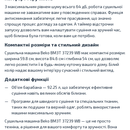
З максимальним рівнем шуму всього 64 дБ, робота сушильної
машини не заважатиме вам у повсякденних справах. Функція
антисминання забезпечує легке прасування, що значно
спрощує процес догляду за одягом. А таймер відстрочки
запуску дозволить вам налаштувати сушіння на зручний час,
щоб білизна була готова, коли вам це потрібно.
Компактні розміри та стильний дизайн
Сушильна машина Beko BM3T 37239 WB має компактні розміри:
ширина 59.8 см, висота 84.6 см і глибина 54 см, що дозволяє
легко розмістити її в будь-якому куточку вашого дому. Білий
колір надає вашому інтер'єру сучасний і стильний вигляд.
Додаткові функції
Об'єм барабана — 92.25 л, що забезпечує ефективне
сушіння навіть великих обсягів білизни.
Програми для швидкого сушіння та спеціальних тканин,
таких як подушки та верхній одяг, роблять використання
машини максимально зручним.
Сушильна машина Beko BM3T 37239 WB — це не просто
техніка, а рішення для вашого комфорту та зручності. Вона