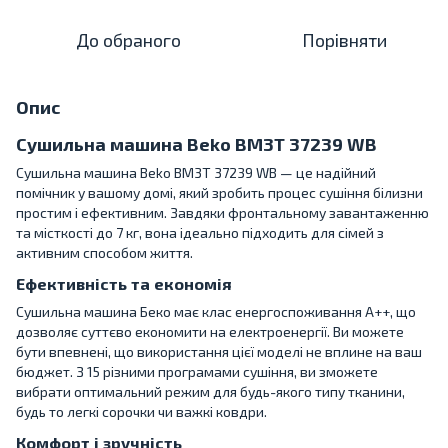
До обраного
Порівняти
Опис
Сушильна машина Beko BM3T 37239 WB
Сушильна машина Beko BM3T 37239 WB — це надійний
помічник у вашому домі, який зробить процес сушіння білизни
простим і ефективним. Завдяки фронтальному завантаженню
та місткості до 7 кг, вона ідеально підходить для сімей з
активним способом життя.
Ефективність та економія
Сушильна машина Беко має клас енергоспоживання A++, що
дозволяє суттєво економити на електроенергії. Ви можете
бути впевнені, що використання цієї моделі не вплине на ваш
бюджет. З 15 різними програмами сушіння, ви зможете
вибрати оптимальний режим для будь-якого типу тканини,
будь то легкі сорочки чи важкі ковдри.
Комфорт і зручність