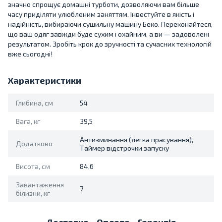
значно спрощує домашні турботи, дозволяючи вам більше
часу приділяти улюбленим заняттям. Інвестуйте в якість і
надійність, вибираючи сушильну машину Беко. Переконайтеся,
що ваш одяг завжди буде сухим і охайним, а ви — задоволені
результатом. Зробіть крок до зручності та сучасних технологій
вже сьогодні!
Характеристики
Глибина, см
54
Вага, кг
39,5
Антизминання (легка прасування),
Додатково
Таймер відстрочки запуску
Висота, см
84,6
Завантаження
7
білизни, кг
Доставка
Оплата
Гарантія