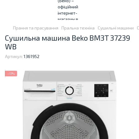
Прання та прасування
Пральна техніка
Сушильні машини
Сушильна машина Beko BM3T 37239
WB
Артикул:
1361952
−17%