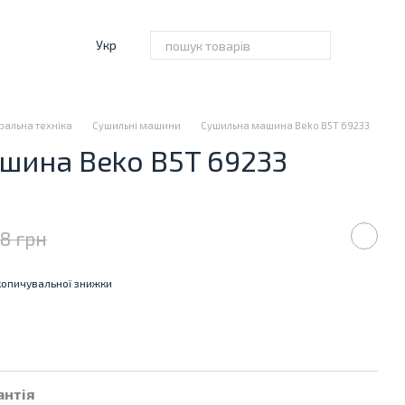
Укр
ральна техніка
Сушильні машини
Сушильна машина Beko B5T 69233
шина Beko B5T 69233
98 грн
опичувальної знижки
антія