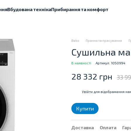
ння
Вбудована техніка
Прибирання та комфорт
Beko
Прання та прасування
П
Сушильна ма
В наявності
Артикул: 1050994
28 332 грн
33 9
Увійти
для відображення нак
%
Купити
Доставка
Оплата
Гар