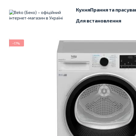
Перейти до основного контенту
Кухня
Прання та прасува
Для встановлення
−17%