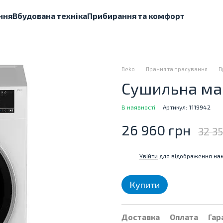
ння
Вбудована техніка
Прибирання та комфорт
Beko
Прання та прасування
П
Сушильна ма
В наявності
Артикул: 1119942
26 960 грн
32 35
Увійти
для відображення нак
%
Купити
Доставка
Оплата
Гар