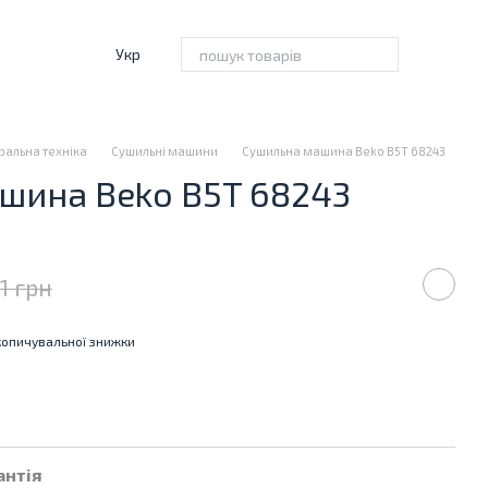
Укр
ральна техніка
Сушильні машини
Сушильна машина Beko B5T 68243
шина Beko B5T 68243
1 грн
опичувальної знижки
антія