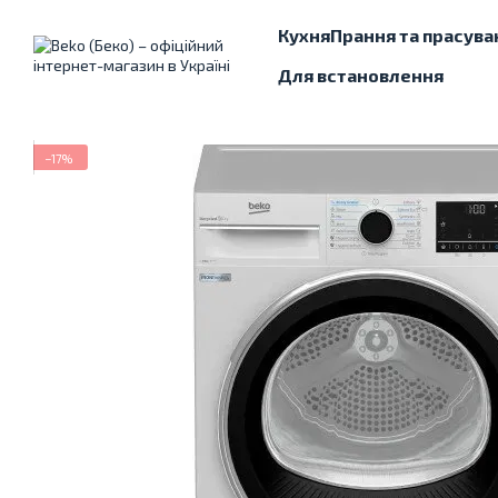
Перейти до основного контенту
Кухня
Прання та прасува
Для встановлення
−17%