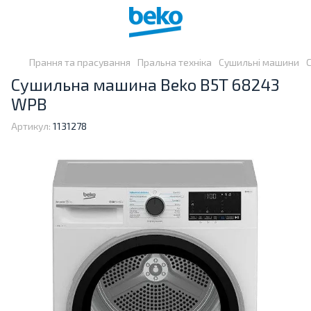
Прання та прасування
Пральна техніка
Сушильні машини
Сушильна машина Beko B5T 68243
WPB
Артикул:
1131278