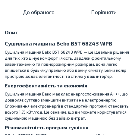
До обраного
Порівняти
Опис
Сушильна машина Beko B5T 68243 WPB
Сушильна машина Beko B5T 68243 WPB — це ідеальне рішення
для тих, хто цінує комфорт і якість. Завдяки фронтальному
завантаженню та повнорозмірним розмірам, вона легко
впишеться в будь-яку пральню або ванну кімнату. Білий колір
пристрою додає елегантності та стилю у ваш інтер'єр.
Енергоефективність та економія
Сушильна машина Беко має клас енергоспоживання A+++, що
дозволяє суттєво зменшити витрати на електроенергію.
Споживання електроенергії в стандартній програмі становить
всього 1.75 кВт/год. Це означає, що ви можете користуватися
сушильною машиною без зайвих витрат.
Різноманітність програм сушіння