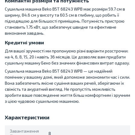
Компактні розміри та потужність
Сушильна машина Beko B5T 68243 WPB має розміри 59.7 см в
ширину, 84.6 см у висоту та 60.5 см в глибину, що робить її
підходящою для більшості приміщень. Потужність пристрою
становить 1.75 кВт, що забезпечує швидке та ефективне
виконання завдань.
Кредитні умови
Для вашої зручності ми пропонуємо різні варіанти розстрочки:
на 4, 6, 8, 15, 20 і навіть 36 місяців. Це дозволяє вам придбати
сушильну машину Беко без значних фінансових витрат одразу.
Сушильна машина Beko B5T 68243 WPB — це надійний
помічник у вашому домі, який допоможе зекономити час і сили.
Вона забезпечить якісне сушіння ваших речей, зберігаючи їх
свіжість та акуратний вигляд. Не пропустіть можливість
зробити ваше повсякденне життя більш комфортним і зручним
з цією чудовою сушильною машиною.
Характеристики
Завантаження
8