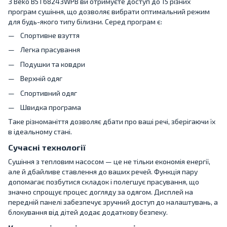
З Beko B5T68243WPB ви отримуєте доступ до 15 різних
програм сушіння, що дозволяє вибрати оптимальний режим
для будь-якого типу білизни. Серед програм є:
Спортивне взуття
Легка прасування
Подушки та ковдри
Верхній одяг
Спортивний одяг
Швидка програма
Таке різноманіття дозволяє дбати про ваші речі, зберігаючи їх
в ідеальному стані.
Сучасні технології
Сушіння з тепловим насосом — це не тільки економія енергії,
але й дбайливе ставлення до ваших речей. Функція пару
допомагає позбутися складок і полегшує прасування, що
значно спрощує процес догляду за одягом. Дисплей на
передній панелі забезпечує зручний доступ до налаштувань, а
блокування від дітей додає додаткову безпеку.