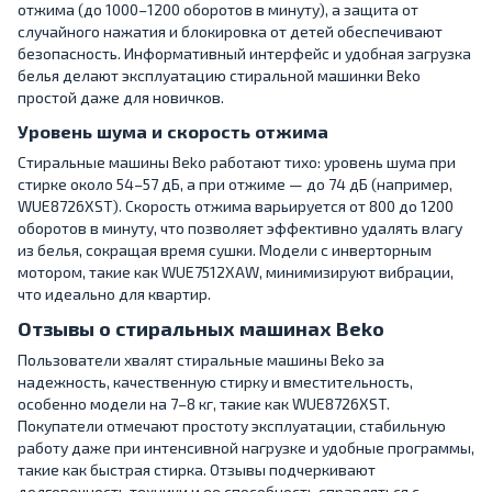
отжима (до 1000–1200 оборотов в минуту), а защита от
случайного нажатия и блокировка от детей обеспечивают
безопасность. Информативный интерфейс и удобная загрузка
белья делают эксплуатацию стиральной машинки Beko
простой даже для новичков.
Уровень шума и скорость отжима
Стиральные машины Beko работают тихо: уровень шума при
стирке около 54–57 дБ, а при отжиме — до 74 дБ (например,
WUE8726XST). Скорость отжима варьируется от 800 до 1200
оборотов в минуту, что позволяет эффективно удалять влагу
из белья, сокращая время сушки. Модели с инверторным
мотором, такие как WUE7512XAW, минимизируют вибрации,
что идеально для квартир.
Отзывы о стиральных машинах Beko
Пользователи хвалят стиральные машины Beko за
надежность, качественную стирку и вместительность,
особенно модели на 7–8 кг, такие как WUE8726XST.
Покупатели отмечают простоту эксплуатации, стабильную
работу даже при интенсивной нагрузке и удобные программы,
такие как быстрая стирка. Отзывы подчеркивают
долговечность техники и ее способность справляться с