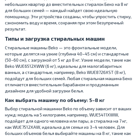
небольших квартир до вместительных стиралок Беко на 8 кг
для больших семей — каждый найдет свою идеальную
помощницу. Эти устройства созданы, чтобы упростить стирку,
сэкономить воду и время, сохраняя при этом безупречный
результат.
Типы и загрузка стиральных машин
Стиральные машины Beko — это фронтальные модели,
которые делятся на узкие (глубина 40–45 см) и стандартные
(50–60 см), с загрузкой от 5 кг до 8 кг. Узкие модели, такие как
Beko WUE6512XWW (6 кг), идеальны для малогабаритных
ванных, а стандартные, например, Beko WUE8726XST (8 кг),
подойдут для больших семей. Любая стиральная машина Беко
отличается вместительным барабаном и продуманным
дизайном для удобной загрузки белья.
Как выбрать машину по объему: 5–8 кг
Выбор стиральной машинки Beko по объему зависит от ваших
нужд: модель на 5 килограмм, например, WUE5411XWW,
подойдет для одного человека или пары, а стиралка на 7 кг,
как WUE7512XAW, идеальна для семьи из 3–4 человек. Для
больших объемов белья выбирайте машины на 8 кг, такие как