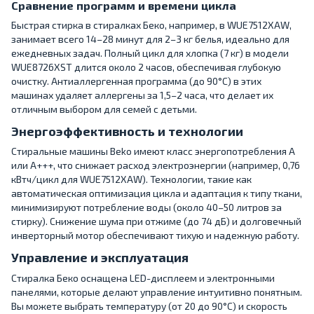
Сравнение программ и времени цикла
Быстрая стирка в стиралках Беко, например, в WUE7512XAW,
занимает всего 14–28 минут для 2–3 кг белья, идеально для
ежедневных задач. Полный цикл для хлопка (7 кг) в модели
WUE8726XST длится около 2 часов, обеспечивая глубокую
очистку. Антиаллергенная программа (до 90°C) в этих
машинах удаляет аллергены за 1,5–2 часа, что делает их
отличным выбором для семей с детьми.
Энергоэффективность и технологии
Стиральные машины Beko имеют класс энергопотребления A
или A+++, что снижает расход электроэнергии (например, 0,76
кВтч/цикл для WUE7512XAW). Технологии, такие как
автоматическая оптимизация цикла и адаптация к типу ткани,
минимизируют потребление воды (около 40–50 литров за
стирку). Снижение шума при отжиме (до 74 дБ) и долговечный
инверторный мотор обеспечивают тихую и надежную работу.
Управление и эксплуатация
Стиралка Беко оснащена LED-дисплеем и электронными
панелями, которые делают управление интуитивно понятным.
Вы можете выбрать температуру (от 20 до 90°C) и скорость