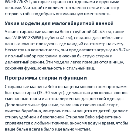
WUE8726XST, которые справятся с одеялами и крупными
вещами. Учитывайте количество членов семьи и частоту
стирки, чтобы подобрать оптимальную вместимость.
Узкие модели для малогабаритной ванной
Узкие стиральные машины Beko с глубиной 40–45 см, такие
как WUE6512XWW (глубина 41 см), созданы для небольших
ванных комнат или кухонь, где каждый сантиметр на счету.
Несмотря на компактность, они предлагают загрузку до 6–7 кг
и полный набор программ, включая быструю стирку и
деликатный режим. Эти модели легко помещаются в нишу,
сохраняя функциональность и стильный вид.
Программы стирки и функции
Стиральные машины Beko оснащены множеством программ:
быстрая стирка (15–30 минут), деликатная для шелка, хлопок,
смешанные ткани и антиаллергенная для детской одежды.
Дополнительные функции, такие как отложенный старт,
очистка барабана, контроль пены и защита от детей, делают
стирку удобной и безопасной. Стиралка Beko эффективно
справляется с любыми тканями, экономя воду и время, чтобы
ваше белье всегда было идеально чистым.